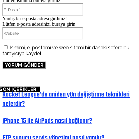
Lütfen isminizi buraya giriniz
E-
Posta:*
Yanlış bir e-posta adresi girdiniz!
Lütfen e-posta adresinizi buraya girin
Website:
Ismimi, e-postamı ve web sitemi bir dahaki sefere bu
tarayıcıya kaydet.
SON İÇERİKLER
Rocket League’de aniden yön değiştirme teknikleri
nelerdir?
iPhone 15 ile AirPods nasıl bağlanır?
FTP sunucu servis yönetimi nasıl yapılır?