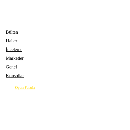
Bülten
Haber
İnceleme
Marketler
Genel
Konsollar
© 2026
Oyun Pusula
| Oyun dünyasının pusulası.
info@oyunpusula.com