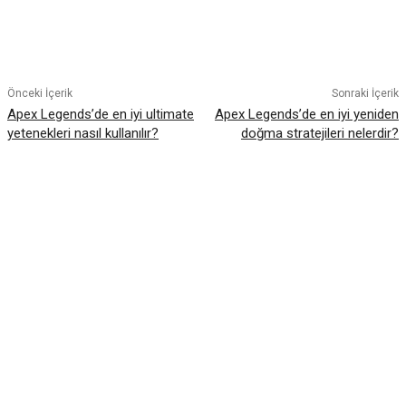
Facebook
Twitter
Pinterest
WhatsA
Önceki İçerik
Sonraki İçerik
Apex Legends’de en iyi ultimate
Apex Legends’de en iyi yeniden
yetenekleri nasıl kullanılır?
doğma stratejileri nelerdir?