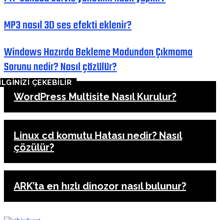
MP3 nasıl 3D ses efekti eklenir?
Windows Hazırda Bekleme Modundan Çıkmama
Sorunu nedir? Nasıl çözülür?
İLGİNİZİ ÇEKEBİLİR
WordPress Multisite Nasıl Kurulur?
Linux cd komutu Hatası nedir? Nasıl
çözülür?
ARK’ta en hızlı dinozor nasıl bulunur?