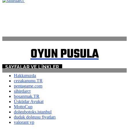
ANASAYFA
İLETİŞİM
OYUN PUSULA
SAYFALAR VE LINKLER
Hakkımızda
cezakanunu.TR
pentagame.com
sihirdarct
bosanmak.TR
Üsküdar Avukat
MottoCup
dolgubotoks.istanbul
dudak dolgusu fiyatları
valorant vp