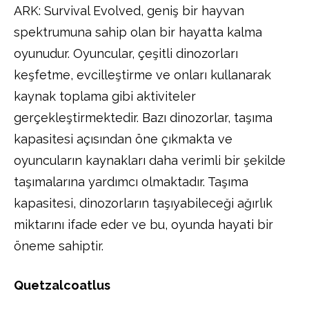
ARK: Survival Evolved, geniş bir hayvan
spektrumuna sahip olan bir hayatta kalma
oyunudur. Oyuncular, çeşitli dinozorları
keşfetme, evcilleştirme ve onları kullanarak
kaynak toplama gibi aktiviteler
gerçekleştirmektedir. Bazı dinozorlar, taşıma
kapasitesi açısından öne çıkmakta ve
oyuncuların kaynakları daha verimli bir şekilde
taşımalarına yardımcı olmaktadır. Taşıma
kapasitesi, dinozorların taşıyabileceği ağırlık
miktarını ifade eder ve bu, oyunda hayati bir
öneme sahiptir.
Quetzalcoatlus