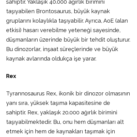
sahiptir. Yaklaşık 40.000 ağırlık birimini
taşıyabilen Brontosaurus, büyük kaynak
gruplarını kolaylıkla taşıyabilir. Ayrıca, AoE (alan
etkisi) hasarı verebilme yeteneği sayesinde,
düşmanların üzerinde büyük bir tehdit oluşturur.
Bu dinozorlar, inşaat süreçlerinde ve büyük
kaynak avlarında oldukça işe yarar.
Rex
Tyrannosaurus Rex, ikonik bir dinozor olmasının
yanı sıra, yüksek taşıma kapasitesine de
sahiptir. Rex, yaklaşık 20.000 ağırlık birimini
taşıyabilmektedir. Bu, onu hem düşmanları alt
etmek için hem de kaynakları taşımak için