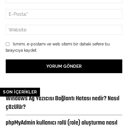
E-
Pos
Web
Ismimi, e-postamı ve web sitemi bir dahaki sefere bu
tarayıcıya kaydet.
SON İÇERİKLER
Windows Ağ Yazıcısı Bağlantı Hatası nedir? Nasıl
çözülür?
phpMyAdmin kullanıcı rolü (role) oluşturma nasıl