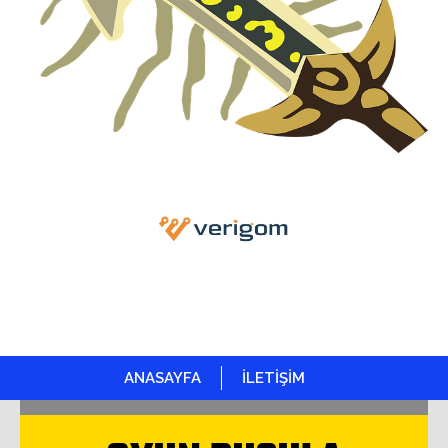
ANASAYFA
İLETİŞİM