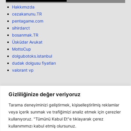
Hakkımızda
cezakanunu.TR
pentagame.com
sihirdarct
bosanmak.TR
Üsküdar Avukat
MottoCup
dolgubotoks.istanbul
dudak dolgusu fiyatları
valorant vp
Gizliliğinize değer veriyoruz
Tarama deneyiminizi geliştirmek, kişiselleştirilmiş reklamlar
Bülten
veya içerik sunmak ve trafiğimizi analiz etmek için çerezler
kullanıyoruz. "Tümünü Kabul Et"e tıklayarak çerez
Haber
kullanımımızı kabul etmiş olursunuz.
İnceleme