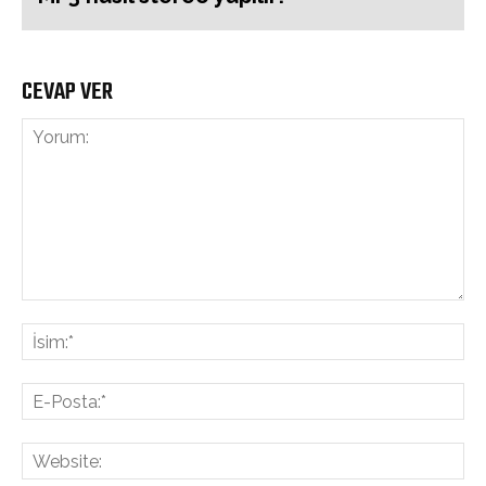
CEVAP VER
Yorum:
İsi
E-
Pos
Web