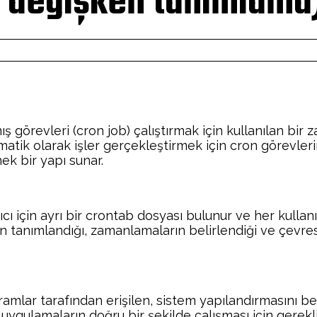
 değişken tanımlama
örevleri (cron job) çalıştırmak için kullanılan bir zam
omatik olarak işler gerçekleştirmek için cron görevleri
ek bir yapı sunar.
ıcı için ayrı bir crontab dosyası bulunur ve her kullan
tanımlandığı, zamanlamaların belirlendiği ve çevrese
amlar tarafından erişilen, sistem yapılandırmasını bel
 uygulamaların doğru bir şekilde çalışması için gerekl