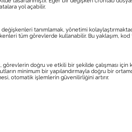
kilde tasarlanmıştır. Eğer bir değişken crontab dosy
alara yol açabilir.
 değişkenleri tanımlamak, yönetimi kolaylaştırmaktadı
kenleri tüm görevlerde kullanabilir. Bu yaklaşım, kod
evlerin doğru ve etkili bir şekilde çalışması için krit
mutların minimum bir yapılandırmayla doğru bir ortamd
i, otomatik işlemlerin güvenilirliğini artırır.
Facebook
Twitter
Pinterest
Wh