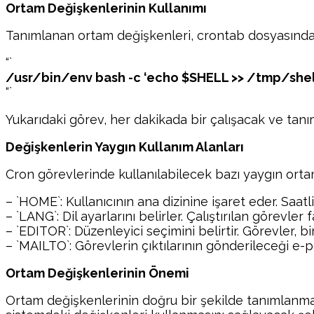
Ortam Değişkenlerinin Kullanımı
Tanımlanan ortam değişkenleri, crontab dosyasında 
“`
/usr/bin/env bash -c ‘echo $SHELL >> /tmp/shell
“`
Yukarıdaki görev, her dakikada bir çalışacak ve tanı
Değişkenlerin Yaygın Kullanım Alanları
Cron görevlerinde kullanılabilecek bazı yaygın ortam
– `HOME`: Kullanıcının ana dizinine işaret eder. Saatl
– `LANG`: Dil ayarlarını belirler. Çalıştırılan görevler 
– `EDITOR`: Düzenleyici seçimini belirtir. Görevler, b
– `MAILTO`: Görevlerin çıktılarının gönderileceği e-po
Ortam Değişkenlerinin Önemi
Ortam değişkenlerinin doğru bir şekilde tanımlanması,