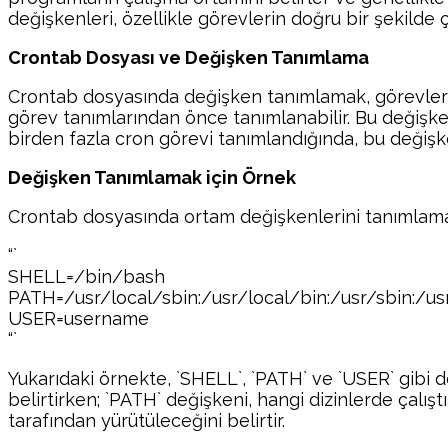
değişkenleri, özellikle görevlerin doğru bir şekilde ç
Crontab Dosyası ve Değişken Tanımlama
Crontab dosyasında değişken tanımlamak, görevlerin 
görev tanımlarından önce tanımlanabilir. Bu değişken
birden fazla cron görevi tanımlandığında, bu değişke
Değişken Tanımlamak için Örnek
Crontab dosyasında ortam değişkenlerini tanımlamak
“`
SHELL=/bin/bash
PATH=/usr/local/sbin:/usr/local/bin:/usr/sbin:/usr
USER=username
“`
Yukarıdaki örnekte, `SHELL`, `PATH` ve `USER` gibi d
belirtirken; `PATH` değişkeni, hangi dizinlerde çalıştı
tarafından yürütüleceğini belirtir.