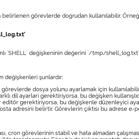
belirlenen görevlerde doğrudan kullanılabilir. Örneğ
_log.txt’
mlı `SHELL` değişkeninin değerini `/tmp/shell_log.txt`
 değişkenleri şunlardır:
i görevlerde dosya yolunu ayarlamak için kullanılabilir
farklı dil ayarları gerektiriyorsa, bu değişken kullanışlıd
ir editör gerektiriyorsa, bu değişkenle düzenleyici ayar
sta adresini belirtir. Görevlerin çıktısı bu adrese e-p
 cron görevlerinin stabil ve hata almadan çalışması iç