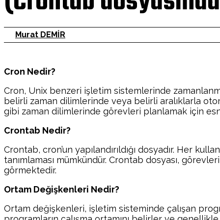
(Crontab dosyasında
Murat DEMİR
Cron Nedir?
Cron, Unix benzeri işletim sistemlerinde zamanlanmış g
belirli zaman dilimlerinde veya belirli aralıklarla ot
gibi zaman dilimlerinde görevleri planlamak için esn
Crontab Nedir?
Crontab, cron’un yapılandırıldığı dosyadır. Her kullan
tanımlaması mümkündür. Crontab dosyası, görevlerin 
görmektedir.
Ortam Değişkenleri Nedir?
Ortam değişkenleri, işletim sisteminde çalışan progr
programların çalışma ortamını belirler ve genellikle