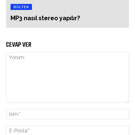
BÜLTEN
MP3 nasıl stereo yapılır?
CEVAP VER
Yorum:
İsi
E-
Pos