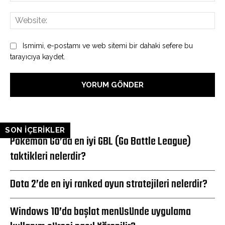
Web
Ismimi, e-postamı ve web sitemi bir dahaki sefere bu
tarayıcıya kaydet.
SON İÇERİKLER
Pokemon Go’da en iyi GBL (Go Battle League)
taktikleri nelerdir?
Dota 2’de en iyi ranked oyun stratejileri nelerdir?
Windows 10’da başlat menüsünde uygulama