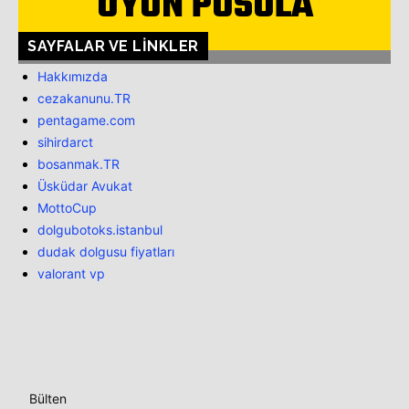
OYUN PUSULA
SAYFALAR VE LINKLER
Hakkımızda
cezakanunu.TR
pentagame.com
sihirdarct
bosanmak.TR
Üsküdar Avukat
MottoCup
dolgubotoks.istanbul
dudak dolgusu fiyatları
valorant vp
Bülten