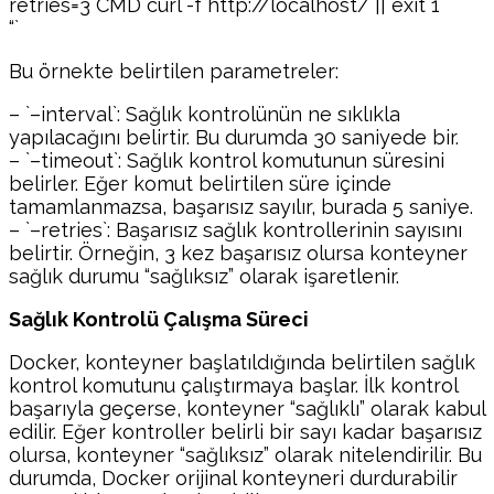
retries=3 CMD curl -f http://localhost/ || exit 1
“`
Bu örnekte belirtilen parametreler:
– `–interval`: Sağlık kontrolünün ne sıklıkla
yapılacağını belirtir. Bu durumda 30 saniyede bir.
– `–timeout`: Sağlık kontrol komutunun süresini
belirler. Eğer komut belirtilen süre içinde
tamamlanmazsa, başarısız sayılır, burada 5 saniye.
– `–retries`: Başarısız sağlık kontrollerinin sayısını
belirtir. Örneğin, 3 kez başarısız olursa konteyner
sağlık durumu “sağlıksız” olarak işaretlenir.
Sağlık Kontrolü Çalışma Süreci
Docker, konteyner başlatıldığında belirtilen sağlık
kontrol komutunu çalıştırmaya başlar. İlk kontrol
başarıyla geçerse, konteyner “sağlıklı” olarak kabul
edilir. Eğer kontroller belirli bir sayı kadar başarısız
olursa, konteyner “sağlıksız” olarak nitelendirilir. Bu
durumda, Docker orijinal konteyneri durdurabilir