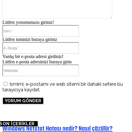
Lütfen yorumunuzu giriniz!
İsim:*
Lütfen isminizi buraya giriniz
E-
Posta:*
Yanlış bir e-posta adresi girdiniz!
Lütfen e-posta adresinizi buraya girin
Website:
Ismimi, e-postamı ve web sitemi bir dahaki sefere bu
tarayıcıya kaydet.
SON İÇERİKLER
Windows Netstat Hatası nedir? Nasıl çözülür?