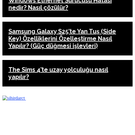
Windows Ethernet Sürücüsü Hatası
nedir? Nasıl çözülür?
Samsung Galaxy S25’te Yan Tuş (Side
Key) Özelliklerini Özelleştirme Nasıl
Yapılır? (Güç düğmesi işlevleri)
The Sims 4’te uzay yolculuğu nasıl
yapılır?
ANASAYFA
İLETİŞİM