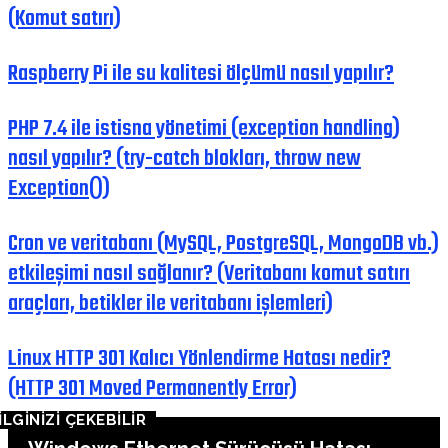
(Komut satırı)
Raspberry Pi ile su kalitesi ölçümü nasıl yapılır?
PHP 7.4 ile istisna yönetimi (exception handling)
nasıl yapılır? (try-catch blokları, throw new
Exception())
Cron ve veritabanı (MySQL, PostgreSQL, MongoDB vb.)
etkileşimi nasıl sağlanır? (Veritabanı komut satırı
araçları, betikler ile veritabanı işlemleri)
Linux HTTP 301 Kalıcı Yönlendirme Hatası nedir?
(HTTP 301 Moved Permanently Error)
İLGİNİZİ ÇEKEBİLİR