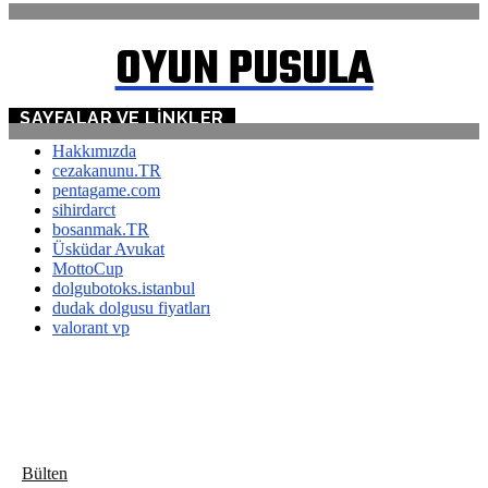
OYUN PUSULA
SAYFALAR VE LINKLER
Hakkımızda
cezakanunu.TR
pentagame.com
sihirdarct
bosanmak.TR
Üsküdar Avukat
MottoCup
dolgubotoks.istanbul
dudak dolgusu fiyatları
valorant vp
Bülten