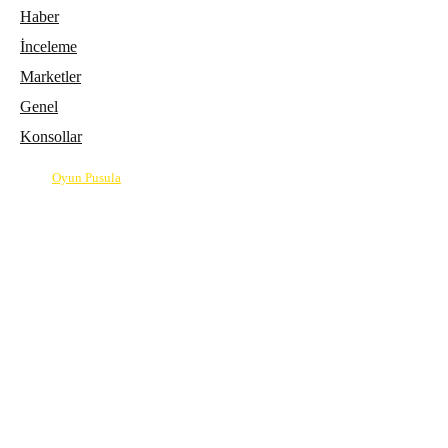
Haber
İnceleme
Marketler
Genel
Konsollar
© 2026
Oyun Pusula
| Oyun dünyasının pusulası.
info@oyunpusula.com