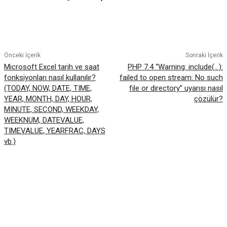
Facebook
Twitter
Pinterest
WhatsA
Önceki İçerik
Sonraki İçerik
Microsoft Excel tarih ve saat
PHP 7.4 “Warning: include(…):
fonksiyonları nasıl kullanılır?
failed to open stream: No such
(TODAY, NOW, DATE, TIME,
file or directory” uyarısı nasıl
YEAR, MONTH, DAY, HOUR,
çözülür?
MINUTE, SECOND, WEEKDAY,
WEEKNUM, DATEVALUE,
TIMEVALUE, YEARFRAC, DAYS
vb.)