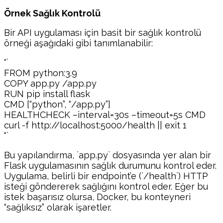
Örnek Sağlık Kontrolü
Bir API uygulaması için basit bir sağlık kontrolü
örneği aşağıdaki gibi tanımlanabilir:
“`
FROM python:3.9
COPY app.py /app.py
RUN pip install flask
CMD [“python”, “/app.py”]
HEALTHCHECK –interval=30s –timeout=5s CMD
curl -f http://localhost:5000/health || exit 1
“`
Bu yapılandırma, `app.py` dosyasında yer alan bir
Flask uygulamasının sağlık durumunu kontrol eder.
Uygulama, belirli bir endpoint’e (`/health`) HTTP
isteği göndererek sağlığını kontrol eder. Eğer bu
istek başarısız olursa, Docker, bu konteyneri
“sağlıksız” olarak işaretler.