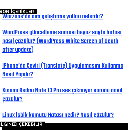
SON İÇERİKLER
Warzone’da aim geliştirme yolları nelerdir?
WordPress güncelleme sonrası beyaz sayfa hatası
nasıl çözülür? (WordPress White Screen of Death
after update)
iPhone’da Çeviri (Translate) Uygulamasını Kullanma
Nasıl Yapılır?
Xiaomi Redmi Note 13 Pro ses çıkmıyor sorunu nasıl
çözülür?
Linux lsblk komutu Hatası nedir? Nasıl çözülür?
İLGİNİZİ ÇEKEBİLİR