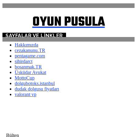
OYUN PUSULA
SAYFALAR VE LINKLER
Hakkımızda
cezakanunu.TR
pentagame.com
sihirdarct
bosanmak.TR
Üsküdar Avukat
MottoCup
dolgubotoks.istanbul
dudak dolgusu fiyatları
valorant vp
Bülten