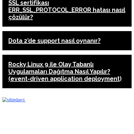
SSL sertifikası
ERR_SSL_PROTOCOL_ERROR hatası nasıl
çözülür?
Dota 2’de support nasıl oynanır?
Rocky Linux 9 ile Olay Tabanlı
Uygulamaları Dağıtma Nasıl Yapılır?
(event-driven application deployment)
ANASAYFA
İLETİŞİM