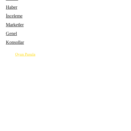
Haber
İnceleme
Marketler
Genel
Konsollar
© 2026
Oyun Pusula
| Oyun dünyasının pusulası.
info@oyunpusula.com