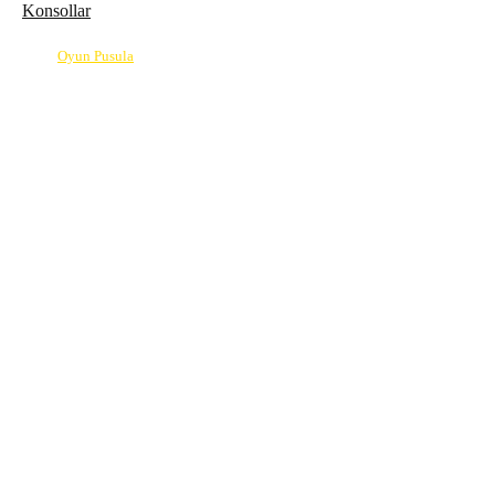
Konsollar
© 2026
Oyun Pusula
| Oyun dünyasının pusulası.
info@oyunpusula.com