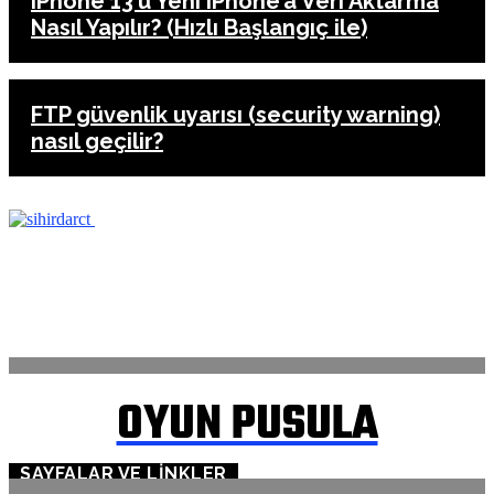
iPhone 13’ü Yeni iPhone’a Veri Aktarma
Nasıl Yapılır? (Hızlı Başlangıç ile)
FTP güvenlik uyarısı (security warning)
nasıl geçilir?
ANASAYFA
İLETİŞİM
OYUN PUSULA
SAYFALAR VE LINKLER