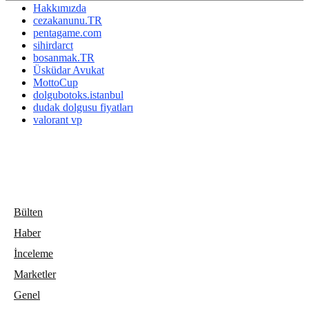
Hakkımızda
cezakanunu.TR
pentagame.com
sihirdarct
bosanmak.TR
Üsküdar Avukat
MottoCup
dolgubotoks.istanbul
dudak dolgusu fiyatları
valorant vp
Bülten
Haber
İnceleme
Marketler
Genel