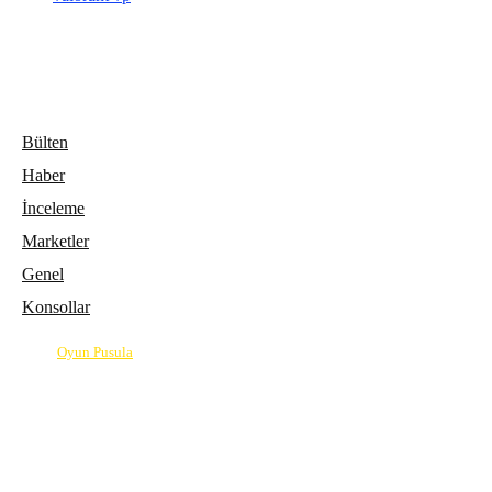
Bülten
Haber
İnceleme
Marketler
Genel
Konsollar
© 2026
Oyun Pusula
| Oyun dünyasının pusulası.
info@oyunpusula.com