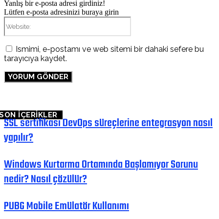
Yanlış bir e-posta adresi girdiniz!
Lütfen e-posta adresinizi buraya girin
Website:
Ismimi, e-postamı ve web sitemi bir dahaki sefere bu
tarayıcıya kaydet.
SON İÇERİKLER
SSL sertifikası DevOps süreçlerine entegrasyon nasıl
yapılır?
Windows Kurtarma Ortamında Başlamıyor Sorunu
nedir? Nasıl çözülür?
PUBG Mobile Emülatör Kullanımı