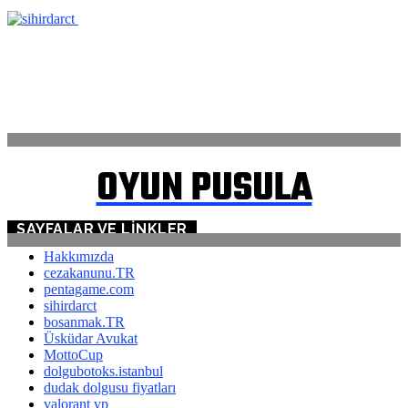
ANASAYFA
İLETİŞİM
OYUN PUSULA
SAYFALAR VE LINKLER
Hakkımızda
cezakanunu.TR
pentagame.com
sihirdarct
bosanmak.TR
Üsküdar Avukat
MottoCup
dolgubotoks.istanbul
dudak dolgusu fiyatları
valorant vp