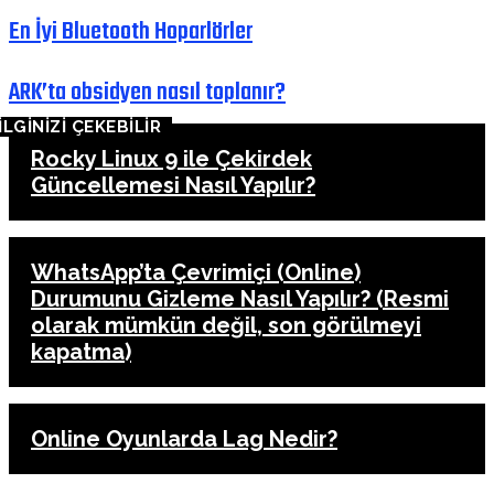
En İyi Bluetooth Hoparlörler
ARK’ta obsidyen nasıl toplanır?
İLGİNİZİ ÇEKEBİLİR
Rocky Linux 9 ile Çekirdek
Güncellemesi Nasıl Yapılır?
WhatsApp’ta Çevrimiçi (Online)
Durumunu Gizleme Nasıl Yapılır? (Resmi
olarak mümkün değil, son görülmeyi
kapatma)
Online Oyunlarda Lag Nedir?