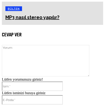
BÜLTEN
MP3 nasıl stereo yapılır?
CEVAP VER
Yorum:
Lütfen yorumunuzu giriniz!
İsim:*
Lütfen isminizi buraya giriniz
E-
Posta:*