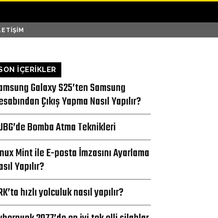
LETIŞIM
SON İÇERİKLER
amsung Galaxy S25’ten Samsung
esabından Çıkış Yapma Nasıl Yapılır?
UBG’de Bomba Atma Teknikleri
inux Mint ile E-posta İmzasını Ayarlama
asıl Yapılır?
RK’ta hızlı yolculuk nasıl yapılır?