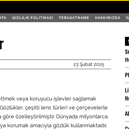
YFA
GIZLILIK POLITIKASI
FERAGATNAME
HAKKIMIZDA
İ
r
S
H
23 Şubat 2025
P
L
N
eltmek veya koruyucu işlevler sağlamak
 Gözlükler, çeşitli lens türleri ve çerçevelerle
A
a göre özelleştirilmiştir. Dünyada milyonlarca
eya korumak amacıyla gözlük kullanmaktadır.