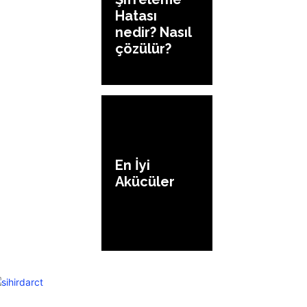
Hatası
nedir? Nasıl
çözülür?
En İyi
Akücüler