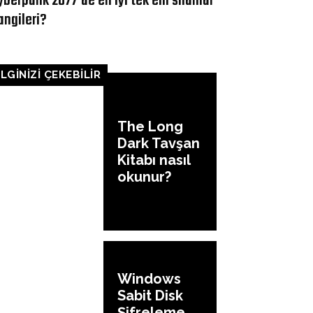
yberpunk 2077’de en iyi tek elli silahlar
angileri?
İLGİNİZİ ÇEKEBİLİR
The Long
Dark Tavşan
Kitabı nasıl
okunur?
Windows
Sabit Disk
Şifreleme