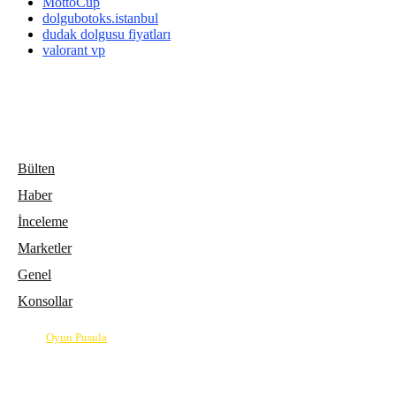
MottoCup
dolgubotoks.istanbul
dudak dolgusu fiyatları
valorant vp
Bülten
Haber
İnceleme
Marketler
Genel
Konsollar
© 2026
Oyun Pusula
| Oyun dünyasının pusulası.
info@oyunpusula.com