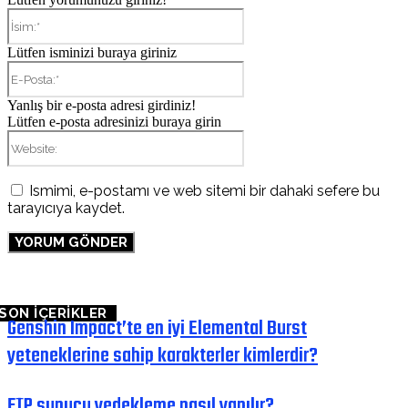
İsim:*
Lütfen isminizi buraya giriniz
E-
Posta:*
Yanlış bir e-posta adresi girdiniz!
Lütfen e-posta adresinizi buraya girin
Website:
Ismimi, e-postamı ve web sitemi bir dahaki sefere bu
tarayıcıya kaydet.
SON İÇERİKLER
Genshin Impact’te en iyi Elemental Burst
yeteneklerine sahip karakterler kimlerdir?
FTP sunucu yedekleme nasıl yapılır?