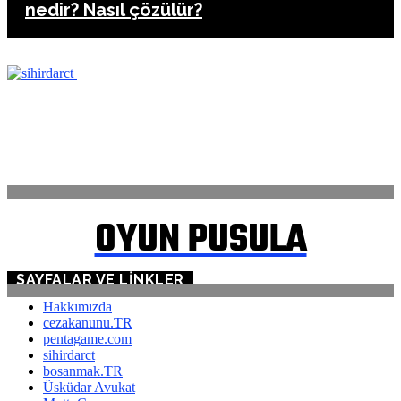
nedir? Nasıl çözülür?
ANASAYFA
İLETİŞİM
OYUN PUSULA
SAYFALAR VE LINKLER
Hakkımızda
cezakanunu.TR
pentagame.com
sihirdarct
bosanmak.TR
Üsküdar Avukat