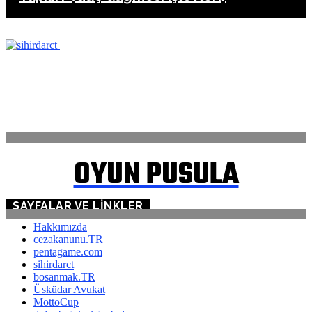
ANASAYFA
İLETİŞİM
OYUN PUSULA
SAYFALAR VE LINKLER
Hakkımızda
cezakanunu.TR
pentagame.com
sihirdarct
bosanmak.TR
Üsküdar Avukat
MottoCup