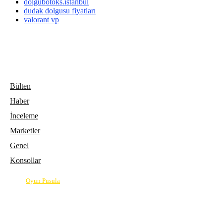
dolgubotoks.istanbul
dudak dolgusu fiyatları
valorant vp
Bülten
Haber
İnceleme
Marketler
Genel
Konsollar
© 2026
Oyun Pusula
| Oyun dünyasının pusulası.
info@oyunpusula.com