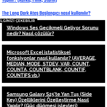
Yapılır? (Kafka, Flink, Storm)
The Long Dark Ateş Başlangıcı nasıl kullanılır?
İLGİNİZİ ÇEKEBİLİR
Windows Ses Gecikmeli Geliyor Sorunu
nedir? Nasıl çözülür?
Microsoft Excel istatistiksel
fonksiyonlar nasıl kullanılır? (AVERAGE,
MEDIAN, MODE, STDEV, VAR, COUNT,
COUNTA, COUNTBLANK, COUNTIF,
COUNTIFS vb.)
Samsung Galaxy S25’te Yan Tuş (Side
Key) Özelliklerini Özelleştirme Nasıl
Yapılır? (Güç düğmesi işlevleri)