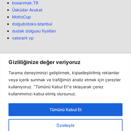
bosanmak.TR
Üsküdar Avukat
MottoCup
dolgubotoks.istanbul
dudak dolgusu fiyatları
valorant vp
Gizliliğinize değer veriyoruz
Tarama deneyiminizi geliştirmek, kişiselleştirilmiş reklamlar
Bülten
veya içerik sunmak ve trafiğimizi analiz etmek için çerezler
kullanıyoruz. "Tümünü Kabul Et"e tıklayarak çerez
Haber
kullanımımızı kabul etmiş olursunuz.
İnceleme
Marketler
Tümünü Kabul Et
Genel
Konsollar
Özelleştir