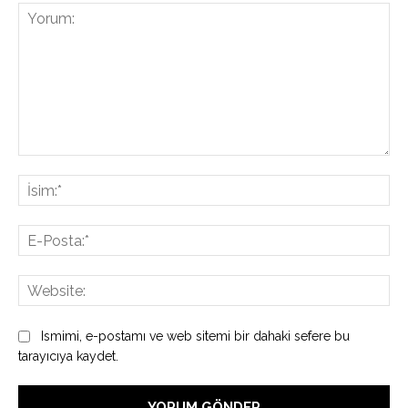
Yorum:
İsi
E-
Pos
Web
Ismimi, e-postamı ve web sitemi bir dahaki sefere bu
tarayıcıya kaydet.