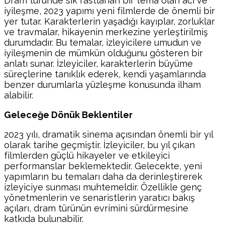
Dram türünde sık rastlanan bir tema olan acı ve
iyileşme, 2023 yapımı yeni filmlerde de önemli bir
yer tutar. Karakterlerin yaşadığı kayıplar, zorluklar
ve travmalar, hikayenin merkezine yerleştirilmiş
durumdadır. Bu temalar, izleyicilere umudun ve
iyileşmenin de mümkün olduğunu gösteren bir
anlatı sunar. İzleyiciler, karakterlerin büyüme
süreçlerine tanıklık ederek, kendi yaşamlarında
benzer durumlarla yüzleşme konusunda ilham
alabilir.
Geleceğe Dönük Beklentiler
2023 yılı, dramatik sinema açısından önemli bir yıl
olarak tarihe geçmiştir. İzleyiciler, bu yıl çıkan
filmlerden güçlü hikayeler ve etkileyici
performanslar beklemektedir. Gelecekte, yeni
yapımların bu temaları daha da derinleştirerek
izleyiciye sunması muhtemeldir. Özellikle genç
yönetmenlerin ve senaristlerin yaratıcı bakış
açıları, dram türünün evrimini sürdürmesine
katkıda bulunabilir.