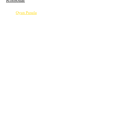
Konsollar
© 2026
Oyun Pusula
| Oyun dünyasının pusulası.
info@oyunpusula.com