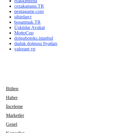
Hakkımızda
cezakanunu.TR
pentagame.com
sihirdarct
bosanmak.TR
Üsküdar Avukat
MottoCup
dolgubotoks.istanbul
dudak dolgusu fiyatları
valorant vp
Bülten
Haber
İnceleme
Marketler
Genel