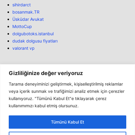
sihirdarct
bosanmak.TR
Üsküdar Avukat
MottoCup
dolgubotoks.istanbul
dudak dolgusu fiyatları
valorant vp
Gizliliğinize değer veriyoruz
Tarama deneyiminizi geliştirmek, kişiselleştirilmiş reklamlar
Bülten
veya içerik sunmak ve trafiğimizi analiz etmek için çerezler
kullanıyoruz. "Tümünü Kabul Et"e tıklayarak çerez
Haber
kullanımımızı kabul etmiş olursunuz.
İnceleme
Marketler
Tümünü Kabul Et
Genel
Konsollar