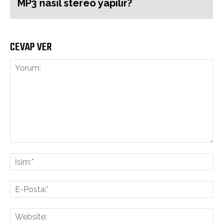
MP3 nasıl stereo yapılır?
CEVAP VER
Yorum:
İsi
E-
Pos
Web