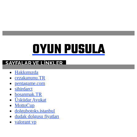
ANASAYFA
İLETİŞİM
OYUN PUSULA
SAYFALAR VE LINKLER
Hakkımızda
cezakanunu.TR
pentagame.com
sihirdarct
bosanmak.TR
Üsküdar Avukat
MottoCup
dolgubotoks.istanbul
dudak dolgusu fiyatları
valorant vp