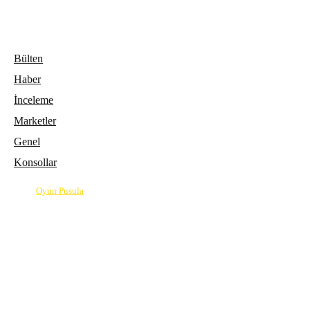
Bülten
Haber
İnceleme
Marketler
Genel
Konsollar
© 2026
Oyun Pusula
| Oyun dünyasının pusulası.
info@oyunpusula.com