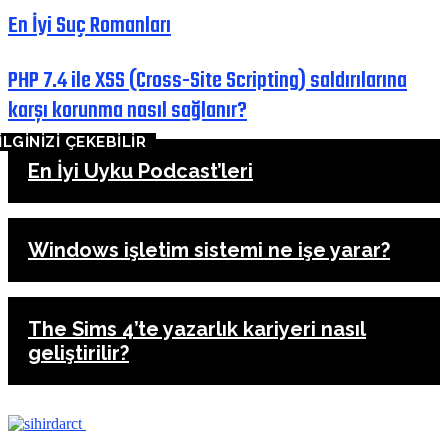
En İyi Suç Romanları
PHP 7.4 ile XSS (Cross-Site Scripting) saldırılarına
karşı korunma nasıl sağlanır?
İLGİNİZİ ÇEKEBİLİR
En İyi Uyku Podcast’leri
Windows işletim sistemi ne işe yarar?
The Sims 4’te yazarlık kariyeri nasıl
geliştirilir?