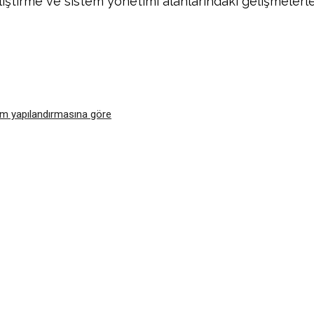
iştirme ve sistem yönetimi alanlarındaki gelişmelerle
Facebook
Twitter
Pinterest
Wh
tem yapılandırmasına göre