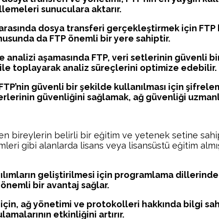
lemeleri sunuculara aktarır.
arasında dosya transferi gerçekleştirmek için FTP ku
nusunda da FTP önemli bir yere sahiptir.
ve analizi aşamasında FTP, veri setlerinin güvenli bir
 ile toplayarak analiz süreçlerini optimize edebilir.
FTP’nin güvenli bir şekilde kullanılması için şifre
erlerinin güvenliğini sağlamak, ağ güvenliği uzmanl
eyen bireylerin belirli bir eğitim ve yetenek setine sa
mleri gibi alanlarda lisans veya lisansüstü eğitim alm
zılımların geliştirilmesi için programlama dillerinde
önemli bir avantaj sağlar.
ğı için, ağ yönetimi ve protokolleri hakkında bilgi
amalarının etkinliğini artırır.