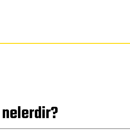
SAYFA
GIZLILIK POLITIKASI
FERAGATNAME
HAKKIMIZDA
 nelerdir?