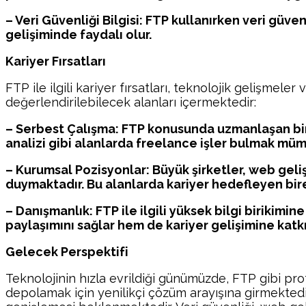
– Veri Güvenliği Bilgisi: FTP kullanırken veri güv
gelişiminde faydalı olur.
Kariyer Fırsatları
FTP ile ilgili kariyer fırsatları, teknolojik gelişmeler
değerlendirilebilecek alanları içermektedir:
– Serbest Çalışma: FTP konusunda uzmanlaşan birey
analizi gibi alanlarda freelance işler bulmak mü
– Kurumsal Pozisyonlar: Büyük şirketler, web geli
duymaktadır. Bu alanlarda kariyer hedefleyen birey
– Danışmanlık: FTP ile ilgili yüksek bilgi birikimin
paylaşımını sağlar hem de kariyer gelişimine katkı
Gelecek Perspektifi
Teknolojinin hızla evrildiği günümüzde, FTP gibi prot
depolamak için yenilikçi çözüm arayışına girmekted