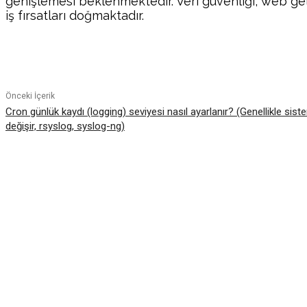
genişlemesi beklenmektedir. Veri güvenliği, web gel
iş fırsatları doğmaktadır.
Paylaş
Önceki İçerik
Cron günlük kaydı (logging) seviyesi nasıl ayarlanır? (Genellikle sis
değişir, rsyslog, syslog-ng)