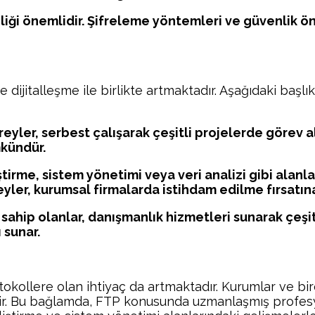
enliği önemlidir. Şifreleme yöntemleri ve güvenlik ö
 ve dijitalleşme ile birlikte artmaktadır. Aşağıdaki başl
ler, serbest çalışarak çeşitli projelerde görev ala
mkündür.
ştirme, sistem yönetimi veya veri analizi gibi ala
ler, kurumsal firmalarda istihdam edilme fırsatına 
e sahip olanlar, danışmanlık hizmetleri sunarak çeşit
 sunar.
okollere olan ihtiyaç da artmaktadır. Kurumlar ve bire
ir. Bu bağlamda, FTP konusunda uzmanlaşmış profesyo