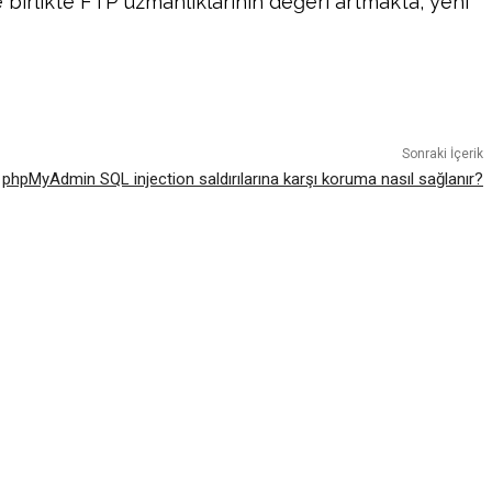
 birlikte FTP uzmanlıklarının değeri artmakta, yeni
atsApp
Sonraki İçerik
phpMyAdmin SQL injection saldırılarına karşı koruma nasıl sağlanır?