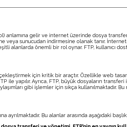
) anlamına gelir ve internet üzerinde dosya transferi 
ine veya sunucudan indirmesine olanak tanır. İnternet
eşitli alanlarda önemli bir rol oynar. FTP, kullanıcı 
erçekleştirmek için kritik bir araçtır. Özellikle web ta
P ile yapılır. Ayrıca, FTP, büyük dosyaların transferi
şımları gibi işlemler için sıkça kullanılmaktadır. Bu
nlarına ayrılmaktadır. Bu alanlar arasında aşağıdaki başl
dosya transferi ve yönetimi, FTP’nin en yaygın kulla