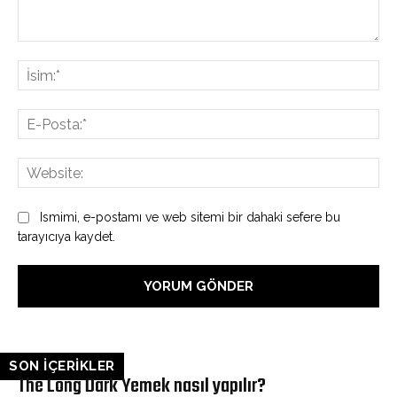
Yorum:
İsi
E-
Pos
Web
Ismimi, e-postamı ve web sitemi bir dahaki sefere bu
tarayıcıya kaydet.
SON İÇERİKLER
The Long Dark Yemek nasıl yapılır?