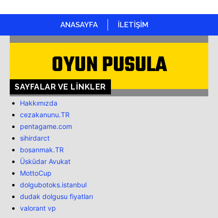
ANASAYFA
İLETİŞİM
OYUN PUSULA
SAYFALAR VE LINKLER
Hakkımızda
cezakanunu.TR
pentagame.com
sihirdarct
bosanmak.TR
Üsküdar Avukat
MottoCup
dolgubotoks.istanbul
dudak dolgusu fiyatları
valorant vp