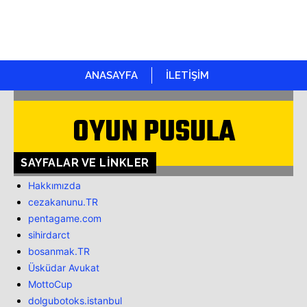
ANASAYFA
İLETİŞİM
OYUN PUSULA
SAYFALAR VE LINKLER
Hakkımızda
cezakanunu.TR
pentagame.com
sihirdarct
bosanmak.TR
Üsküdar Avukat
MottoCup
dolgubotoks.istanbul