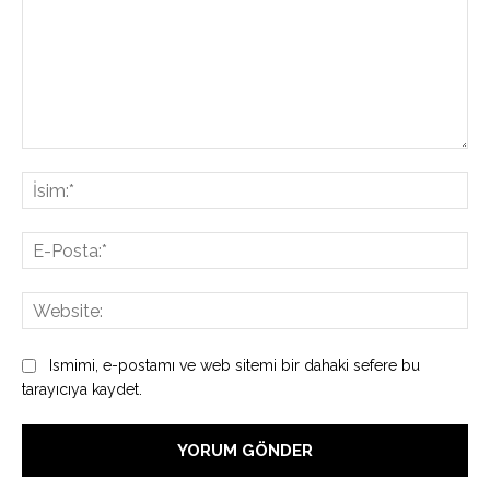
Yorum:
İsi
E-
Pos
Web
Ismimi, e-postamı ve web sitemi bir dahaki sefere bu
tarayıcıya kaydet.