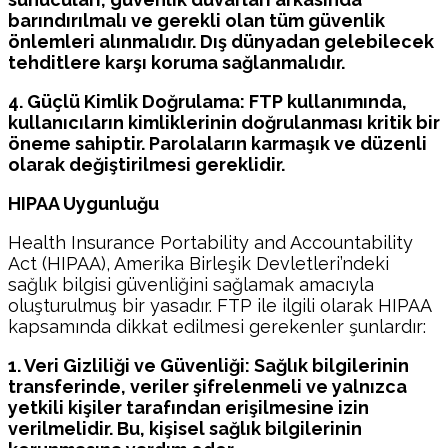
barındırılmalı ve gerekli olan tüm güvenlik
önlemleri alınmalıdır. Dış dünyadan gelebilecek
tehditlere karşı koruma sağlanmalıdır.
4. Güçlü Kimlik Doğrulama: FTP kullanımında,
kullanıcıların kimliklerinin doğrulanması kritik bir
öneme sahiptir. Parolaların karmaşık ve düzenli
olarak değiştirilmesi gereklidir.
HIPAA Uygunluğu
Health Insurance Portability and Accountability
Act (HIPAA), Amerika Birleşik Devletleri’ndeki
sağlık bilgisi güvenliğini sağlamak amacıyla
oluşturulmuş bir yasadır. FTP ile ilgili olarak HIPAA
kapsamında dikkat edilmesi gerekenler şunlardır:
1. Veri Gizliliği ve Güvenliği: Sağlık bilgilerinin
transferinde, veriler şifrelenmeli ve yalnızca
yetkili kişiler tarafından erişilmesine izin
verilmelidir. Bu, kişisel sağlık bilgilerinin