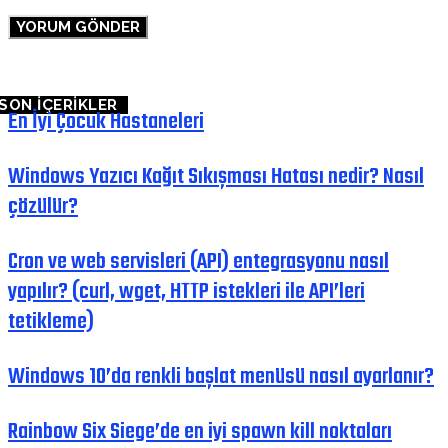
SON İÇERİKLER
En İyi Çocuk Hastaneleri
Windows Yazıcı Kağıt Sıkışması Hatası nedir? Nasıl
çözülür?
Cron ve web servisleri (API) entegrasyonu nasıl
yapılır? (curl, wget, HTTP istekleri ile API’leri
tetikleme)
Windows 10’da renkli başlat menüsü nasıl ayarlanır?
Rainbow Six Siege’de en iyi spawn kill noktaları