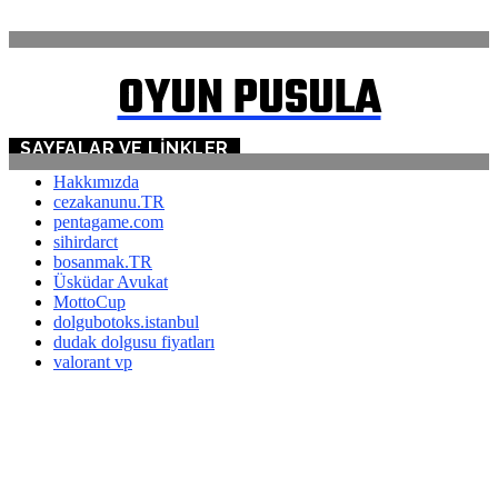
İLETİŞİM
OYUN PUSULA
SAYFALAR VE LINKLER
Hakkımızda
cezakanunu.TR
pentagame.com
sihirdarct
bosanmak.TR
Üsküdar Avukat
MottoCup
dolgubotoks.istanbul
dudak dolgusu fiyatları
valorant vp