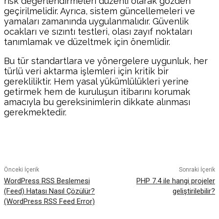
risk değerlendirmeleri düzenli olarak gözden
geçirilmelidir. Ayrıca, sistem güncellemeleri ve
yamaları zamanında uygulanmalıdır. Güvenlik
ocakları ve sızıntı testleri, olası zayıf noktaları
tanımlamak ve düzeltmek için önemlidir.
Bu tür standartlara ve yönergelere uygunluk, her
türlü veri aktarma işlemleri için kritik bir
gerekliliktir. Hem yasal yükümlülükleri yerine
getirmek hem de kuruluşun itibarını korumak
amacıyla bu gereksinimlerin dikkate alınması
gerekmektedir.
Facebook
Twitter
Pinterest
WhatsA
Önceki İçerik
Sonraki İçerik
WordPress RSS Beslemesi
PHP 7.4 ile hangi projeler
(Feed) Hatası Nasıl Çözülür?
geliştirilebilir?
(WordPress RSS Feed Error)