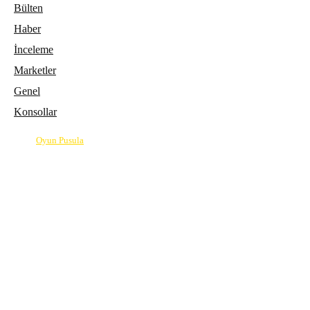
Bülten
Haber
İnceleme
Marketler
Genel
Konsollar
© 2026
Oyun Pusula
| Oyun dünyasının pusulası.
info@oyunpusula.com