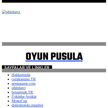
ANASAYFA
İLETİŞİM
OYUN PUSULA
SAYFALAR VE LINKLER
Hakkımızda
cezakanunu.TR
pentagame.com
sihirdarct
bosanmak.TR
Üsküdar Avukat
MottoCup
dolgubotoks.istanbul