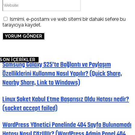
Website:
Ismimi, e-postamı ve web sitemi bir dahaki sefere bu
tarayıcıya kaydet.
SON İÇERİKLER
Samsung Galaxy S25’te Bağlantı ve Paylaşım
Özelliklerini Kullanma Nasıl Yapılır? (Quick Share,
Nearby Share, Link to Windows)
Linux Soket Kabul Etme Başarısız Oldu Hatası nedir?
(socket accept failed)
WordPress Yönetici Panelinde 404 Sayfa Bulunamadı
Hatası Nasıl Çözülür? (WordPress Admin Panel 404