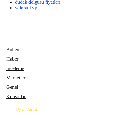
dudak dolgusu fiyatları
valorant vp
Bülten
Haber
İnceleme
Marketler
Genel
Konsollar
© 2026
Oyun Pusula
| Oyun dünyasının pusulası.
info@oyunpusula.com