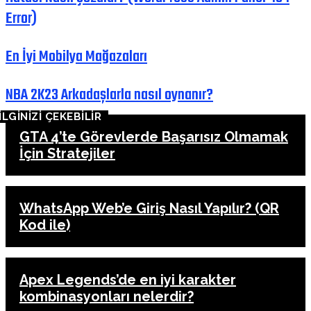
Error)
En İyi Mobilya Mağazaları
NBA 2K23 Arkadaşlarla nasıl oynanır?
İLGİNİZİ ÇEKEBİLİR
GTA 4’te Görevlerde Başarısız Olmamak
İçin Stratejiler
WhatsApp Web’e Giriş Nasıl Yapılır? (QR
Kod ile)
Apex Legends’de en iyi karakter
kombinasyonları nelerdir?