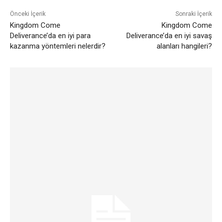
Önceki İçerik
Sonraki İçerik
Kingdom Come
Kingdom Come
Deliverance’da en iyi para
Deliverance’da en iyi savaş
kazanma yöntemleri nelerdir?
alanları hangileri?