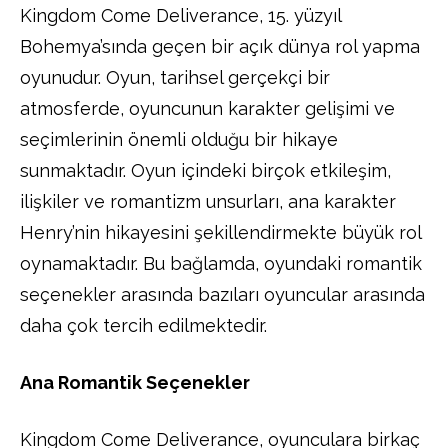
Kingdom Come Deliverance, 15. yüzyıl
Bohemya’sında geçen bir açık dünya rol yapma
oyunudur. Oyun, tarihsel gerçekçi bir
atmosferde, oyuncunun karakter gelişimi ve
seçimlerinin önemli olduğu bir hikaye
sunmaktadır. Oyun içindeki birçok etkileşim,
ilişkiler ve romantizm unsurları, ana karakter
Henry’nin hikayesini şekillendirmekte büyük rol
oynamaktadır. Bu bağlamda, oyundaki romantik
seçenekler arasında bazıları oyuncular arasında
daha çok tercih edilmektedir.
Ana Romantik Seçenekler
Kingdom Come Deliverance, oyunculara birkaç