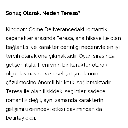
Sonuç Olarak, Neden Teresa?
Kingdom Come Deliverance’daki romantik
seçenekler arasında Teresa, ana hikaye ile olan
bağlantısı ve karakter derinliği nedeniyle en iyi
tercih olarak öne çıkmaktadır. Oyun sırasında
gelişen ilişki, Henry’nin bir karakter olarak
olgunlaşmasına ve içsel çatışmalarının
çözülmesine önemli bir katkı sağlamaktadır.
Teresa ile olan ilişkideki seçimler, sadece
romantik değil, aynı zamanda karakterin
gelişimi üzerindeki etkisi bakımından da
belirleyicidir.