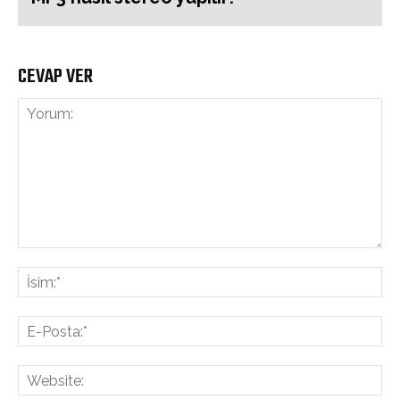
CEVAP VER
Yorum:
İsi
E-
Pos
Web