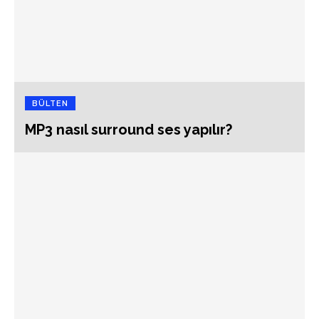
BÜLTEN
MP3 nasıl surround ses yapılır?