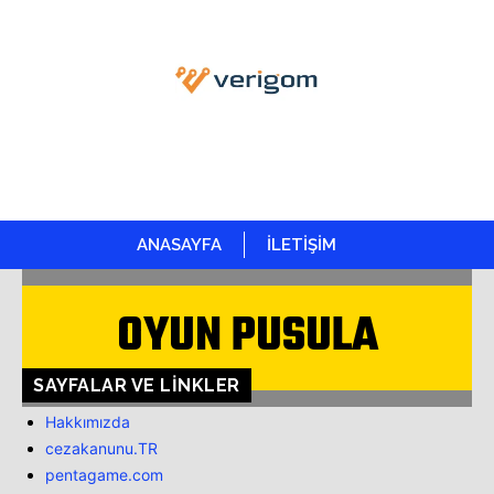
ANASAYFA
İLETİŞİM
OYUN PUSULA
SAYFALAR VE LINKLER
Hakkımızda
cezakanunu.TR
pentagame.com