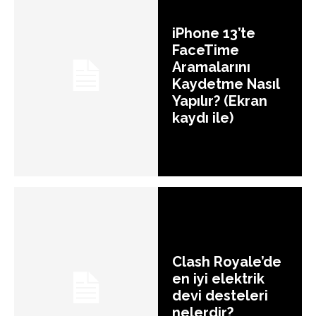
iPhone 13’te
FaceTime
Aramalarını
Kaydetme Nasıl
Yapılır? (Ekran
kaydı ile)
Clash Royale’de
en iyi elektrik
devi desteleri
nelerdir?