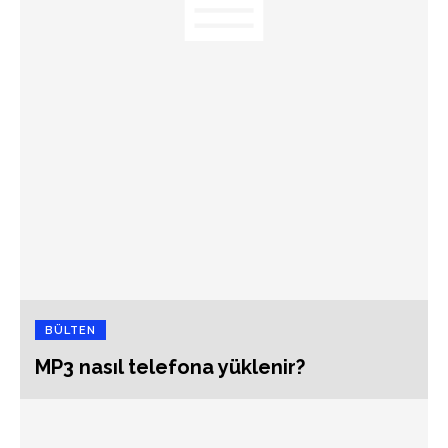
BÜLTEN
MP3 nasıl telefona yüklenir?