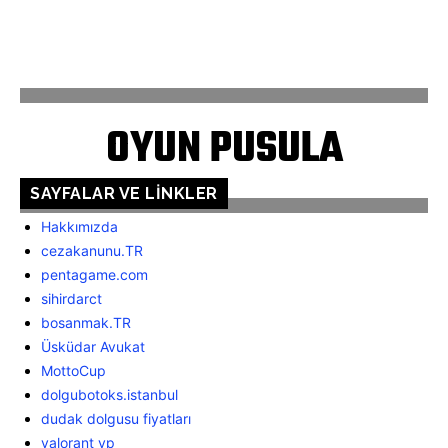
ANASAYFA
İLETİŞİM
OYUN PUSULA
SAYFALAR VE LINKLER
Hakkımızda
cezakanunu.TR
pentagame.com
sihirdarct
bosanmak.TR
Üsküdar Avukat
MottoCup
dolgubotoks.istanbul
dudak dolgusu fiyatları
valorant vp