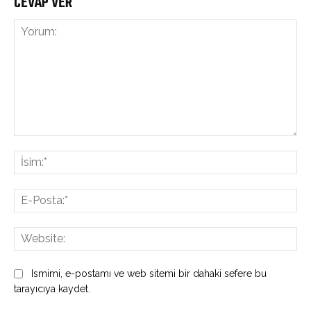
CEVAP VER
Yorum:
İsi
E-
Pos
Web
Ismimi, e-postamı ve web sitemi bir dahaki sefere bu
tarayıcıya kaydet.