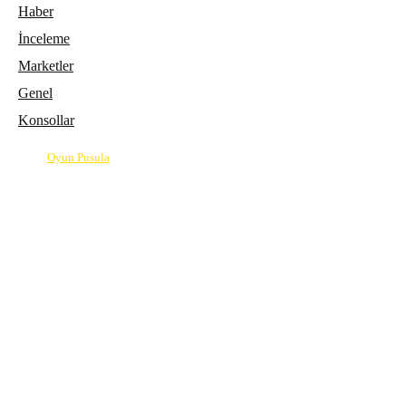
Haber
İnceleme
Marketler
Genel
Konsollar
© 2026
Oyun Pusula
| Oyun dünyasının pusulası.
info@oyunpusula.com