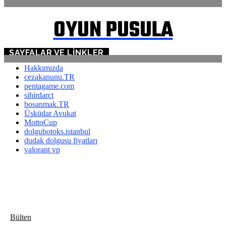
OYUN PUSULA
SAYFALAR VE LINKLER
Hakkımızda
cezakanunu.TR
pentagame.com
sihirdarct
bosanmak.TR
Üsküdar Avukat
MottoCup
dolgubotoks.istanbul
dudak dolgusu fiyatları
valorant vp
Bülten