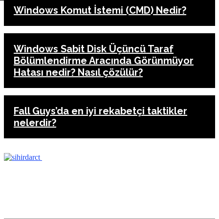
Windows Komut İstemi (CMD) Nedir?
Windows Sabit Disk Üçüncü Taraf
Bölümlendirme Aracında Görünmüyor
Hatası nedir? Nasıl çözülür?
Fall Guys’da en iyi rekabetçi taktikler
nelerdir?
ANASAYFA
İLETİŞİM