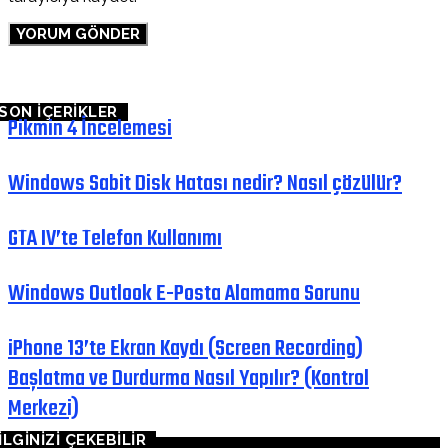
SON İÇERİKLER
Pikmin 4 İncelemesi
Windows Sabit Disk Hatası nedir? Nasıl çözülür?
GTA IV’te Telefon Kullanımı
Windows Outlook E-Posta Alamama Sorunu
iPhone 13’te Ekran Kaydı (Screen Recording)
Başlatma ve Durdurma Nasıl Yapılır? (Kontrol
Merkezi)
İLGİNİZİ ÇEKEBİLİR