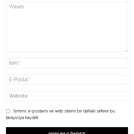
Yorum:
İsi
E-
Pos
Web
Ismimi, e-postamı ve web sitemi bir dahaki sefere bu
tarayıcıya kaydet.