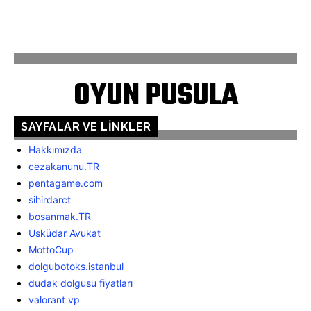
ANASAYFA
İLETİŞİM
OYUN PUSULA
SAYFALAR VE LINKLER
Hakkımızda
cezakanunu.TR
pentagame.com
sihirdarct
bosanmak.TR
Üsküdar Avukat
MottoCup
dolgubotoks.istanbul
dudak dolgusu fiyatları
valorant vp