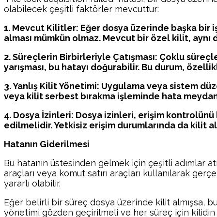
olabilecek çeşitli faktörler mevcuttur:
1. Mevcut Kilitler: Eğer dosya üzerinde başka bir 
alması mümkün olmaz. Mevcut bir özel kilit, aynı d
2. Süreçlerin Birbirleriyle Çatışması: Çoklu süreçl
yarışması, bu hatayı doğurabilir. Bu durum, özelli
3. Yanlış Kilit Yönetimi: Uygulama veya sistem düz
veya kilit serbest bırakma işleminde hata meydana 
4. Dosya İzinleri: Dosya izinleri, erişim kontrolünü
edilmelidir. Yetkisiz erişim durumlarında da kilit 
Hatanın Giderilmesi
Bu hatanın üstesinden gelmek için çeşitli adımlar atı
araçları veya komut satırı araçları kullanılarak gerçek
yararlı olabilir.
Eğer belirli bir süreç dosya üzerinde kilit almışsa, b
yönetimi gözden geçirilmeli ve her süreç için kilidin