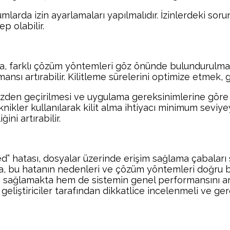
umlarda izin ayarlamaları yapılmalıdır. İzinlerdeki soru
p olabilir.
sa, farklı çözüm yöntemleri göz önünde bulundurulmalıd
nsı artırabilir. Kilitleme sürelerini optimize etmek, g
 gözden geçirilmesi ve uygulama gereksinimlerine göre 
nikler kullanılarak kilit alma ihtiyacı minimum seviyeye
ini artırabilir.
led” hatası, dosyalar üzerinde erişim sağlama çabaları 
 bu hatanın nedenleri ve çözüm yöntemleri doğru bir 
ğını sağlamakta hem de sistemin genel performansını 
ve geliştiriciler tarafından dikkatlice incelenmeli ve ge
Facebook
Twitter
Pinterest
Wh