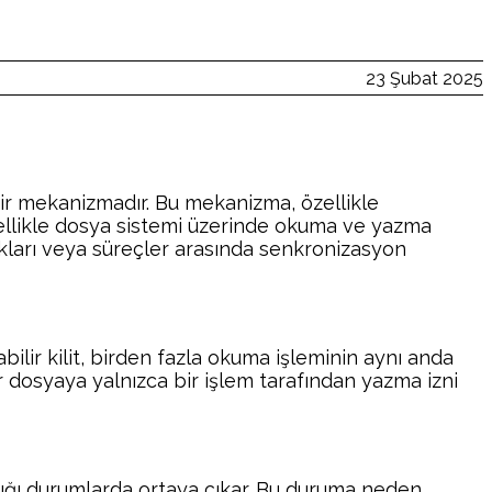
23 Şubat 2025
bir mekanizmadır. Bu mekanizma, özellikle
, özellikle dosya sistemi üzerinde okuma ve yazma
cıkları veya süreçler arasında senkronizasyon
ılabilir kilit, birden fazla okuma işleminin aynı anda
bir dosyaya yalnızca bir işlem tarafından yazma izni
madığı durumlarda ortaya çıkar. Bu duruma neden