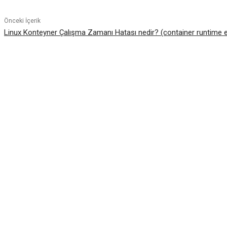
Önceki İçerik
Linux Konteyner Çalışma Zamanı Hatası nedir? (container runtime e