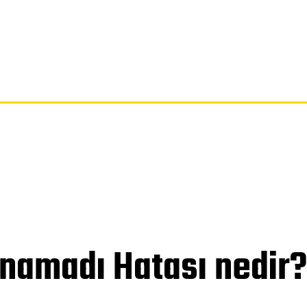
SAYFA
GIZLILIK POLITIKASI
FERAGATNAME
HAKKIMIZDA
ınamadı Hatası nedir? 