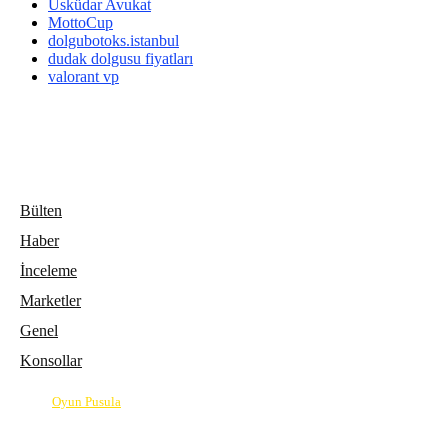
Üsküdar Avukat
MottoCup
dolgubotoks.istanbul
dudak dolgusu fiyatları
valorant vp
Bülten
Haber
İnceleme
Marketler
Genel
Konsollar
© 2026
Oyun Pusula
| Oyun dünyasının pusulası.
info@oyunpusula.com