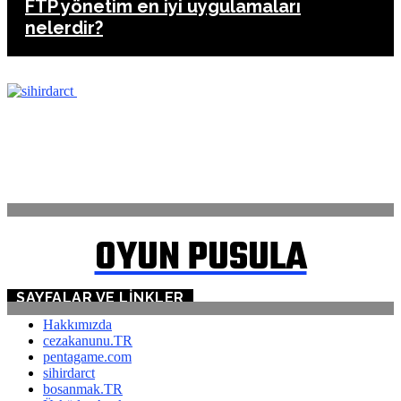
FTP yönetim en iyi uygulamaları
nelerdir?
ANASAYFA
İLETİŞİM
OYUN PUSULA
SAYFALAR VE LINKLER
Hakkımızda
cezakanunu.TR
pentagame.com
sihirdarct
bosanmak.TR