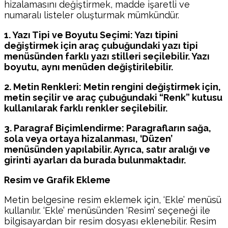
hizalamasını değiştirmek, madde işaretli ve
numaralı listeler oluşturmak mümkündür.
1. Yazı Tipi ve Boyutu Seçimi: Yazı tipini
değiştirmek için araç çubuğundaki yazı tipi
menüsünden farklı yazı stilleri seçilebilir. Yazı
boyutu, aynı menüden değiştirilebilir.
2. Metin Renkleri: Metin rengini değiştirmek için,
metin seçilir ve araç çubuğundaki “Renk” kutusu
kullanılarak farklı renkler seçilebilir.
3. Paragraf Biçimlendirme: Paragrafların sağa,
sola veya ortaya hizalanması, ‘Düzen’
menüsünden yapılabilir. Ayrıca, satır aralığı ve
girinti ayarları da burada bulunmaktadır.
Resim ve Grafik Ekleme
Metin belgesine resim eklemek için, ‘Ekle’ menüsü
kullanılır. ‘Ekle’ menüsünden ‘Resim’ seçeneği ile
bilgisayardan bir resim dosyası eklenebilir. Resim