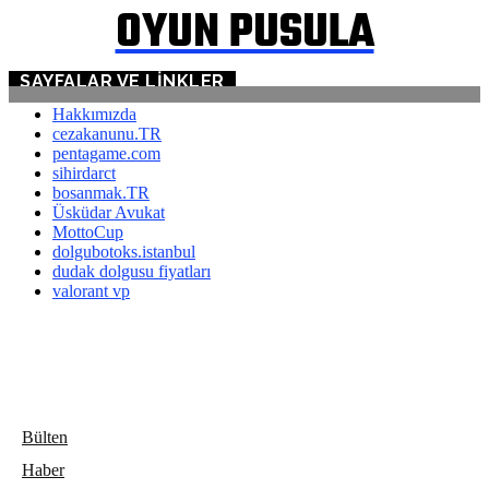
OYUN PUSULA
SAYFALAR VE LINKLER
Hakkımızda
cezakanunu.TR
pentagame.com
sihirdarct
bosanmak.TR
Üsküdar Avukat
MottoCup
dolgubotoks.istanbul
dudak dolgusu fiyatları
valorant vp
Bülten
Haber