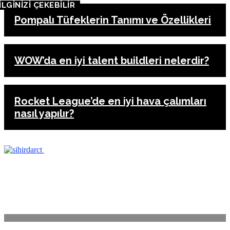
İLGİNİZİ ÇEKEBİLİR
Pompalı Tüfeklerin Tanımı ve Özellikleri
WOW’da en iyi talent buildleri nelerdir?
Rocket League’de en iyi hava çalımları
nasıl yapılır?
ANASAYFA
İLETİŞİM