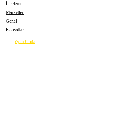
İnceleme
Marketler
Genel
Konsollar
© 2026
Oyun Pusula
| Oyun dünyasının pusulası.
info@oyunpusula.com