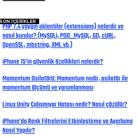
SON İÇERİKLER
PHP 7.4 yaygın eklentiler (extensions) nelerdir ve
nasıl kurulur? (MySQLi, PDO_MySQL, GD, cURL,
OpenSSL, mbstring, XML vb.)
iPhone 15’in güvenlik özellikleri nelerdir?
Momentum Osilatörü: Momentum nedir, osilatör ile
momentum ölçümü ve yorumlanması
Linux Unity Çalışmıyor Hatası nedir? Nasıl çözülür?
iPhone’da Renk Filtrelerini Etkinleştirme ve Ayarlama
Nasıl Yapılır?