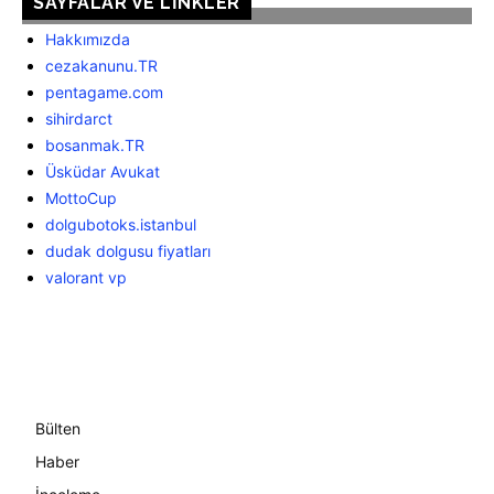
SAYFALAR VE LINKLER
Hakkımızda
cezakanunu.TR
pentagame.com
sihirdarct
bosanmak.TR
Üsküdar Avukat
MottoCup
dolgubotoks.istanbul
dudak dolgusu fiyatları
valorant vp
Bülten
Haber