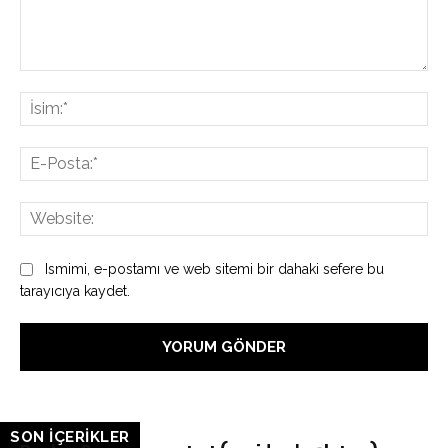
Yorum:
İsi
E-
Pos
Web
Ismimi, e-postamı ve web sitemi bir dahaki sefere bu
tarayıcıya kaydet.
SON İÇERİKLER