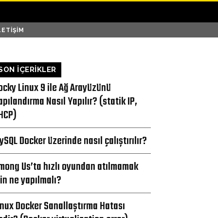
LETIŞIM
SON İÇERİKLER
ocky Linux 9 ile Ağ Arayüzünü
apılandırma Nasıl Yapılır? (statik IP,
HCP)
ySQL Docker üzerinde nasıl çalıştırılır?
mong Us’ta hızlı oyundan atılmamak
çin ne yapılmalı?
inux Docker Sanallaştırma Hatası