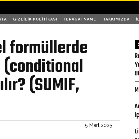
YFA
GIZLILIK POLITIKASI
FERAGATNAME
HAKKIMIZDA
İ
l formüllerde
R
 (conditional
Y
D
ılır? (SUMIF,
M
A
i
5 Mart 2025
L