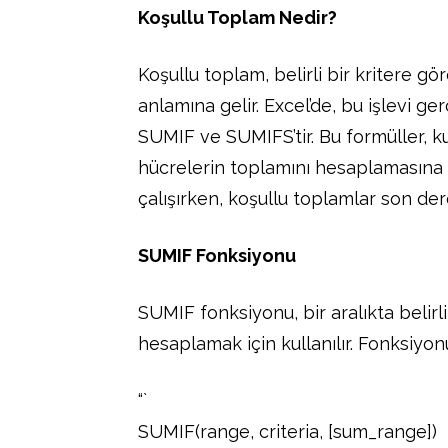
Koşullu Toplam Nedir?
Koşullu toplam, belirli bir kritere 
anlamına gelir. Excel’de, bu işlevi ge
SUMIF ve SUMIFS’tir. Bu formüller, kul
hücrelerin toplamını hesaplamasına ol
çalışırken, koşullu toplamlar son dere
SUMIF Fonksiyonu
SUMIF fonksiyonu, bir aralıkta belirl
hesaplamak için kullanılır. Fonksiyon
“`
SUMIF(range, criteria, [sum_range])