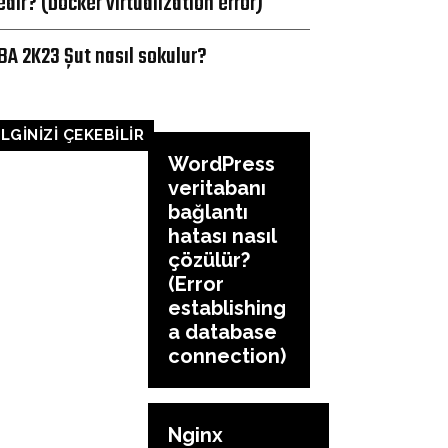
edir? (Docker virtualization error)
BA 2K23 Şut nasıl sokulur?
İLGİNİZİ ÇEKEBİLİR
WordPress
veritabanı
bağlantı
hatası nasıl
çözülür?
(Error
establishing
a database
connection)
Nginx