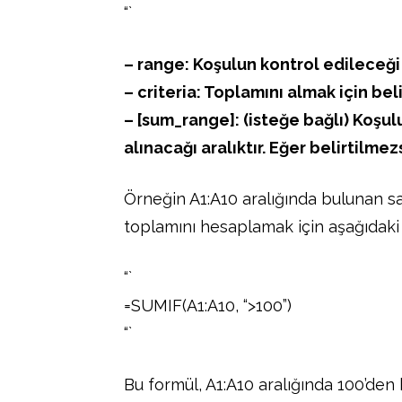
“`
– range: Koşulun kontrol edileceği 
– criteria: Toplamını almak için beli
– [sum_range]: (isteğe bağlı) Koşul
alınacağı aralıktır. Eğer belirtilmezs
Örneğin A1:A10 aralığında bulunan sa
toplamını hesaplamak için aşağıdaki f
“`
=SUMIF(A1:A10, “>100”)
“`
Bu formül, A1:A10 aralığında 100’den 