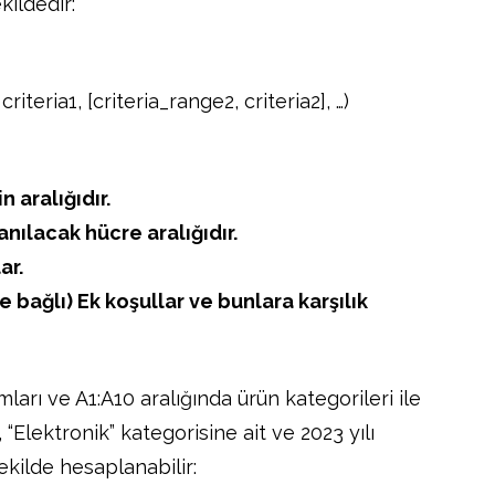
kildedir:
teria1, [criteria_range2, criteria2], …)
 aralığıdır.
lanılacak hücre aralığıdır.
ar.
ğe bağlı) Ek koşullar ve bunlara karşılık
ları ve A1:A10 aralığında ürün kategorileri ile
, “Elektronik” kategorisine ait ve 2023 yılı
ekilde hesaplanabilir: