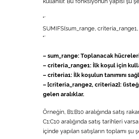
kullanılır. Bu fonksiyonun yapısı şu şe
“`
SUMIFS(sum_range, criteria_range1, cri
“`
– sum_range: Toplanacak hücrelerin
– criteria_range1: İlk koşul için kul
– criteria1: İlk koşulun tanımını sağl
– [criteria_range2, criteria2]: (iste
gelen aralıklar.
Örneğin, B1:B10 aralığında satış rakam
C1:C10 aralığında satış tarihleri varsa
içinde yapılan satışların toplamı şu ş