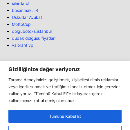
sihirdarct
bosanmak.TR
Üsküdar Avukat
MottoCup
dolgubotoks.istanbul
dudak dolgusu fiyatları
valorant vp
Gizliliğinize değer veriyoruz
Tarama deneyiminizi geliştirmek, kişiselleştirilmiş reklamlar
Bülten
veya içerik sunmak ve trafiğimizi analiz etmek için çerezler
kullanıyoruz. "Tümünü Kabul Et"e tıklayarak çerez
Haber
kullanımımızı kabul etmiş olursunuz.
İnceleme
Marketler
Tümünü Kabul Et
Genel
Konsollar