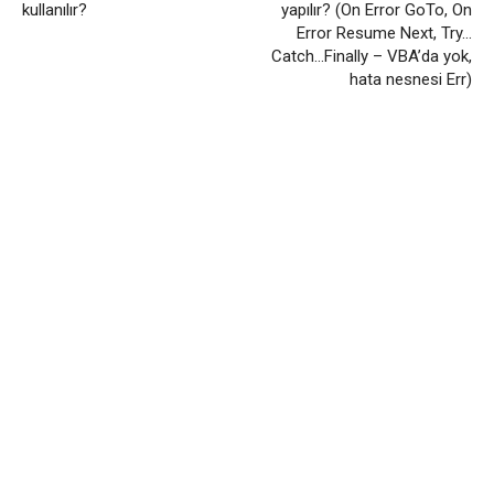
kullanılır?
yapılır? (On Error GoTo, On
Error Resume Next, Try…
Catch…Finally – VBA’da yok,
hata nesnesi Err)