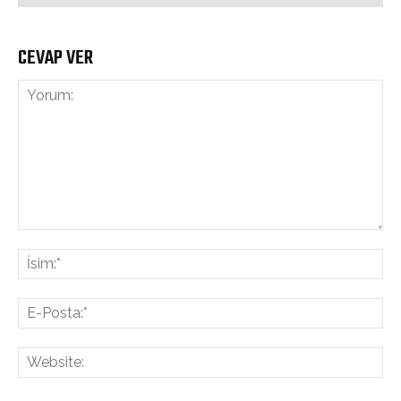
CEVAP VER
Yorum:
İsi
E-
Pos
Web