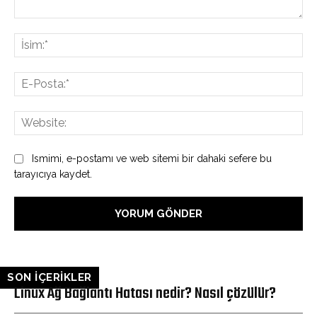
Yorum:
İsi
E-
Pos
Web
Ismimi, e-postamı ve web sitemi bir dahaki sefere bu
tarayıcıya kaydet.
SON İÇERİKLER
Linux Ağ Bağlantı Hatası nedir? Nasıl çözülür?