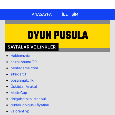
ANASAYFA
İLETİŞİM
OYUN PUSULA
SAYFALAR VE LINKLER
Hakkımızda
cezakanunu.TR
pentagame.com
sihirdarct
bosanmak.TR
Üsküdar Avukat
MottoCup
dolgubotoks.istanbul
dudak dolgusu fiyatları
valorant vp