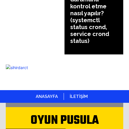
kontrol etme
nasıl yapılır?
(systemctl
status crond,
service crond
status)
ANASAYFA
İLETİŞİM
OYUN PUSULA