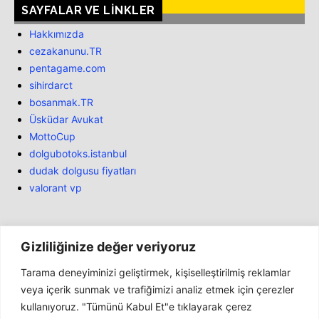
SAYFALAR VE LINKLER
Hakkımızda
cezakanunu.TR
pentagame.com
sihirdarct
bosanmak.TR
Üsküdar Avukat
MottoCup
dolgubotoks.istanbul
dudak dolgusu fiyatları
valorant vp
Gizliliğinize değer veriyoruz
Tarama deneyiminizi geliştirmek, kişiselleştirilmiş reklamlar
Bülten
veya içerik sunmak ve trafiğimizi analiz etmek için çerezler
kullanıyoruz. "Tümünü Kabul Et"e tıklayarak çerez
Haber