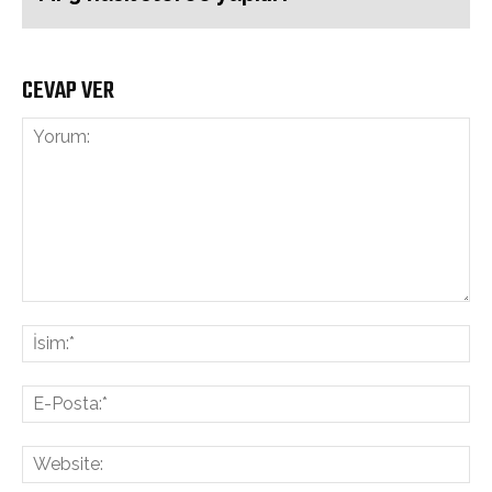
CEVAP VER
Yorum:
İsi
E-
Pos
Web