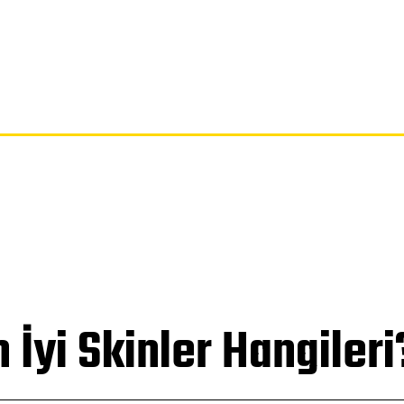
SAYFA
GIZLILIK POLITIKASI
FERAGATNAME
HAKKIMIZDA
 İyi Skinler Hangileri