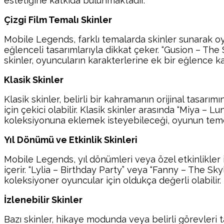
estetiğine katkıda bulunmaktadır.
Çizgi Film Temalı Skinler
Mobile Legends, farklı temalarda skinler sunarak oyu
eğlenceli tasarımlarıyla dikkat çeker. “Gusion – The
skinler, oyuncuların karakterlerine ek bir eğlence k
Klasik Skinler
Klasik skinler, belirli bir kahramanın orijinal tasar
için çekici olabilir. Klasik skinler arasında “Miya 
koleksiyonuna eklemek isteyebileceği, oyunun teme
Yıl Dönümü ve Etkinlik Skinleri
Mobile Legends, yıl dönümleri veya özel etkinlikler içi
içerir. “Lylia – Birthday Party” veya “Fanny – The Sky
koleksiyoner oyuncular için oldukça değerli olabilir.
İzlenebilir Skinler
Bazı skinler, hikaye modunda veya belirli görevleri t