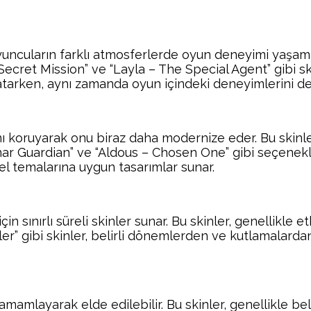
ncuların farklı atmosferlerde oyun deneyimi yaşamasın
 Secret Mission” ve “Layla – The Special Agent” gibi s
atarken, aynı zamanda oyun içindeki deneyimlerini de 
ımını koruyarak onu biraz daha modernize eder. Bu skinl
– Lunar Guardian” ve “Aldous – Chosen One” gibi seçene
l temalarına uygun tasarımlar sunar.
n sınırlı süreli skinler sunar. Bu skinler, genellikle e
ler” gibi skinler, belirli dönemlerden ve kutlamalardan
amamlayarak elde edilebilir. Bu skinler, genellikle bel