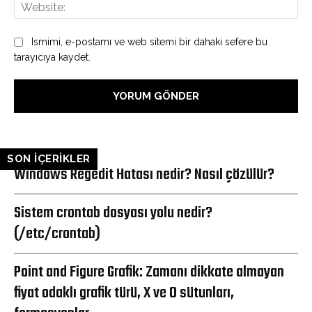
Web
Ismimi, e-postamı ve web sitemi bir dahaki sefere bu
tarayıcıya kaydet.
SON İÇERİKLER
Windows Regedit Hatası nedir? Nasıl çözülür?
Sistem crontab dosyası yolu nedir?
(/etc/crontab)
Point and Figure Grafik: Zamanı dikkate almayan
fiyat odaklı grafik türü, X ve O sütunları,