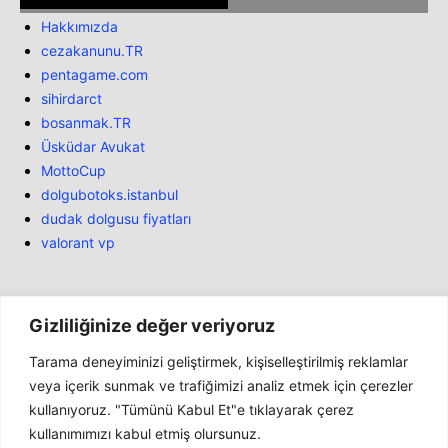
Hakkımızda
cezakanunu.TR
pentagame.com
sihirdarct
bosanmak.TR
Üsküdar Avukat
MottoCup
dolgubotoks.istanbul
dudak dolgusu fiyatları
valorant vp
Gizliliğinize değer veriyoruz
Tarama deneyiminizi geliştirmek, kişiselleştirilmiş reklamlar
Bülten
veya içerik sunmak ve trafiğimizi analiz etmek için çerezler
kullanıyoruz. "Tümünü Kabul Et"e tıklayarak çerez
Haber
kullanımımızı kabul etmiş olursunuz.
İnceleme