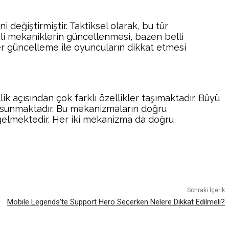
değiştirmiştir. Taktiksel olarak, bu tür
lgili mekaniklerin güncellenmesi, bazen belli
her güncelleme ile oyuncuların dikkat etmesi
 açısından çok farklı özellikler taşımaktadır. Büyü
ar sunmaktadır. Bu mekanizmaların doğru
 gelmektedir. Her iki mekanizma da doğru
atsApp
Sonraki İçerik
Mobile Legends’te Support Hero Seçerken Nelere Dikkat Edilmeli?