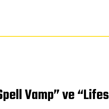
SAYFA
GIZLILIK POLITIKASI
FERAGATNAME
HAKKIMIZDA
Spell Vamp” ve “Lifes