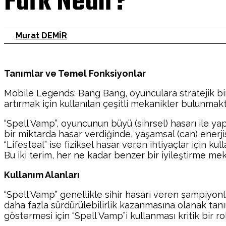
Fark Nedir?
Murat DEMİR
Tanımlar ve Temel Fonksiyonlar
Mobile Legends: Bang Bang, oyunculara stratejik bir 
artırmak için kullanılan çeşitli mekanikler bulunmakt
“Spell Vamp”, oyuncunun büyü (sihrsel) hasarı ile yap
bir miktarda hasar verdiğinde, yaşamsal (can) enerj
“Lifesteal” ise fiziksel hasar veren ihtiyaçlar için k
Bu iki terim, her ne kadar benzer bir iyileştirme meka
Kullanım Alanları
“Spell Vamp” genellikle sihir hasarı veren şampiyonl
daha fazla sürdürülebilirlik kazanmasına olanak tanır
göstermesi için “Spell Vamp”i kullanması kritik bir r