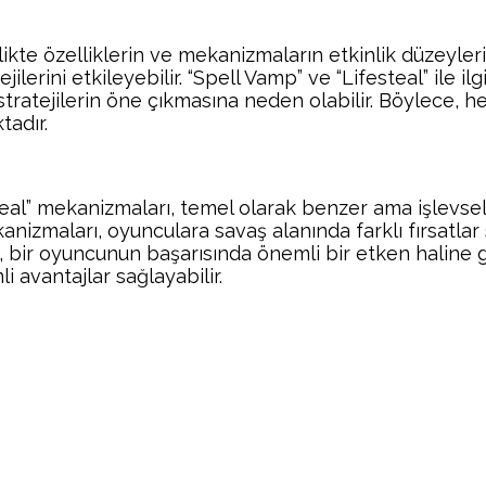
e özelliklerin ve mekanizmaların etkinlik düzeylerini 
lerini etkileyebilir. “Spell Vamp” ve “Lifesteal” ile i
stratejilerin öne çıkmasına neden olabilir. Böylece, 
adır.
l” mekanizmaları, temel olarak benzer ama işlevsellik
anizmaları, oyunculara savaş alanında farklı fırsatl
sı, bir oyuncunun başarısında önemli bir etken haline
i avantajlar sağlayabilir.
Facebook
Twitter
Pinterest
Wh