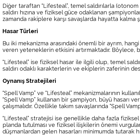
Diğer taraftan “Lifesteal”, temel saldırılarla (otonom
saldırı hızına ve fiziksel güce odaklanan şampiyonlar
zamanda rakiplere karşı savaşlarda hayatta kalma şan
Hasar Türleri
Bu iki mekanizma arasındaki önemli bir ayrım, hangi 
veren yeteneklerin etkisini artırmaktadır. Böylece, 
“Lifesteal” ise fiziksel hasar ile ilgili olup, temel 
saldırı odaklı karakterlerin ve ekiplerin zaferinin d
Oynanış Stratejileri
“Spell Vamp” ve “Lifesteal” mekanizmalarının kullanılm
“Spell Vamp” kullanan bir şampiyon, büyü hasarı v
çalışmalıdır. Özellikle takım savaşlarında “Spell Vamp”
“Lifesteal” stratejisi ise genellikle daha fazla fizik
planda tutulması ve fiziksel ilişkilerin önemi vurgulan
düşmanlardan gelen hasarları minimumda tutarak hızlı