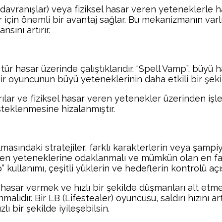
 davranışlar) veya fiziksel hasar veren yeteneklerle ha
 için önemli bir avantaj sağlar. Bu mekanizmanın varlığ
sını artırır.
tür hasar üzerinde çalıştıklarıdır. “Spell Vamp”, bü
bir oyuncunun büyü yeteneklerinin daha etkili bir şek
saldırılar ve fiziksel hasar veren yetenekler üzerinden
esteklenmesine hizalanmıştır.
asındaki stratejiler, farklı karakterlerin veya şampiyo
eren yeteneklerine odaklanmalı ve mümkün olan en 
 kullanımı, çeşitli yüklerin ve hedeflerin kontrolü açıs
sel hasar vermek ve hızlı bir şekilde düşmanları alt etm
malıdır. Bir LB (Lifestealer) oyuncusu, saldırı hızını a
 bir şekilde iyileşebilsin.