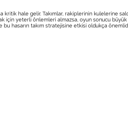
kritik hale gelir. Takımlar, rakiplerinin kulelerine s
mak için yeterli önlemleri almazsa, oyun sonucu büyük
bu hasarın takım stratejisine etkisi oldukça önemlidi
Facebook
Twitter
Pinterest
Wh