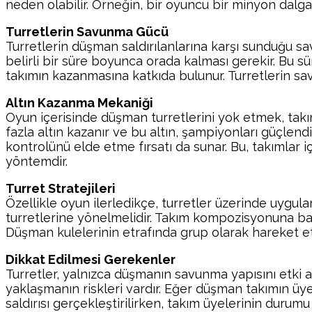
neden olabilir. Örneğin, bir oyuncu bir minyon dalgas
Turretlerin Savunma Gücü
Turretlerin düşman saldırılanlarına karşı sunduğu sa
belirli bir süre boyunca orada kalması gerekir. Bu sü
takımın kazanmasına katkıda bulunur. Turretlerin sav
Altın Kazanma Mekaniği
Oyun içerisinde düşman turretlerini yok etmek, tak
fazla altın kazanır ve bu altın, şampiyonları güçlend
kontrolünü elde etme fırsatı da sunar. Bu, takımlar i
yöntemdir.
Turret Stratejileri
Özellikle oyun ilerledikçe, turretler üzerinde uygulana
turretlerine yönelmelidir. Takım kompozisyonuna bağlı
Düşman kulelerinin etrafında grup olarak hareket etm
Dikkat Edilmesi Gerekenler
Turretler, yalnızca düşmanın savunma yapısını etki 
yaklaşmanın riskleri vardır. Eğer düşman takımın üye
saldırısı gerçekleştirilirken, takım üyelerinin durum