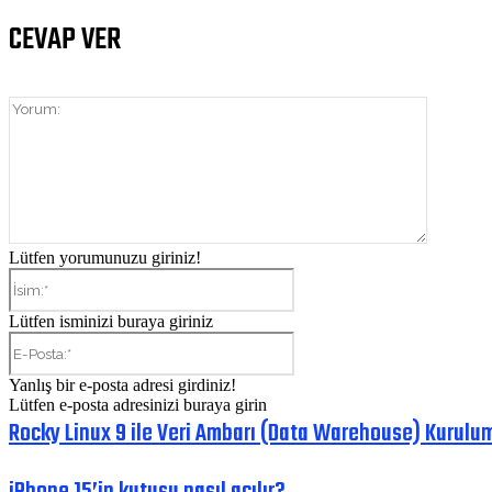
CEVAP VER
Yorum:
Lütfen yorumunuzu giriniz!
İsim:*
Lütfen isminizi buraya giriniz
E-
Posta:*
Yanlış bir e-posta adresi girdiniz!
Lütfen e-posta adresinizi buraya girin
Rocky Linux 9 ile Veri Ambarı (Data Warehouse) Kurulum
iPhone 15’in kutusu nasıl açılır?