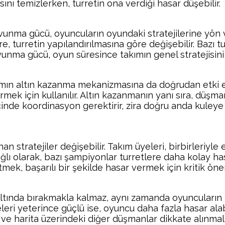
ını temizlerken, turretin ona verdiği hasar düşebilir.
vunma gücü, oyuncuların oyundaki stratejilerine yön ve
re, turretin yapılandırılmasına göre değişebilir. Bazı
unma gücü, oyun süresince takımın genel stratejisini d
ımın altın kazanma mekanizmasına da doğrudan etki ed
irmek için kullanılır. Altın kazanmanın yanı sıra, düş
çinde koordinasyon gerektirir, zira doğru anda kuleye s
n stratejiler değişebilir. Takım üyeleri, birbirleriyle 
 olarak, bazı şampiyonlar turretlere daha kolay hasar v
ek, başarılı bir şekilde hasar vermek için kritik önem
altında bırakmakla kalmaz, aynı zamanda oyuncuların t
leri yeterince güçlü ise, oyuncu daha fazla hasar alab
u ve harita üzerindeki diğer düşmanlar dikkate alınmalı