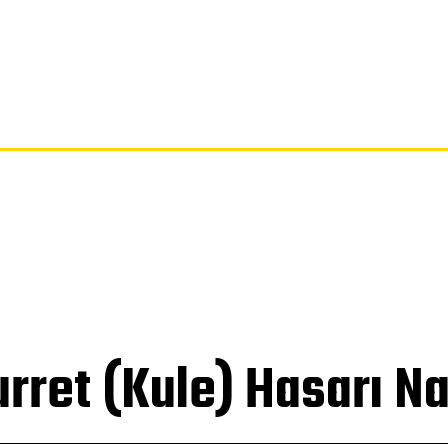
SAYFA
GIZLILIK POLITIKASI
FERAGATNAME
HAKKIMIZDA
rret (Kule) Hasarı Na