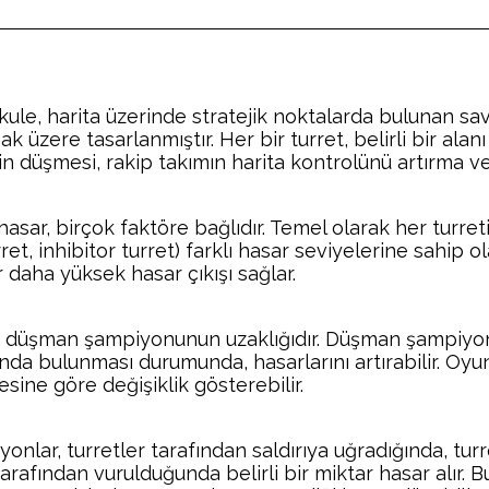
e, harita üzerinde stratejik noktalarda bulunan savu
 üzere tasarlanmıştır. Her bir turret, belirli bir al
rin düşmesi, rakip takımın harita kontrolünü artırma v
 hasar, birçok faktöre bağlıdır. Temel olarak her turreti
rret, inhibitor turret) farklı hasar seviyelerine sahip o
r daha yüksek hasar çıkışı sağlar.
i, düşman şampiyonunun uzaklığıdır. Düşman şampiyonu
akında bulunması durumunda, hasarlarını artırabilir. Oyu
sine göre değişiklik gösterebilir.
nyonlar, turretler tarafından saldırıya uğradığında, tu
tarafından vurulduğunda belirli bir miktar hasar alır. 