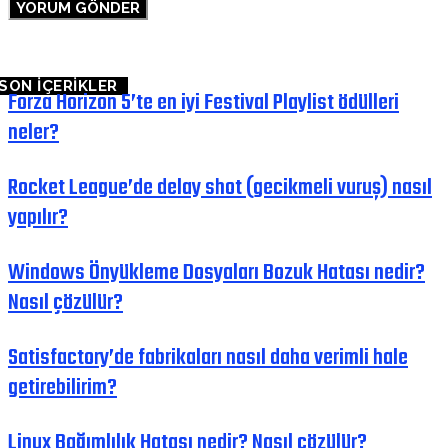
SON İÇERİKLER
Forza Horizon 5’te en iyi Festival Playlist ödülleri
neler?
Rocket League’de delay shot (gecikmeli vuruş) nasıl
yapılır?
Windows Önyükleme Dosyaları Bozuk Hatası nedir?
Nasıl çözülür?
Satisfactory’de fabrikaları nasıl daha verimli hale
getirebilirim?
Linux Bağımlılık Hatası nedir? Nasıl çözülür?