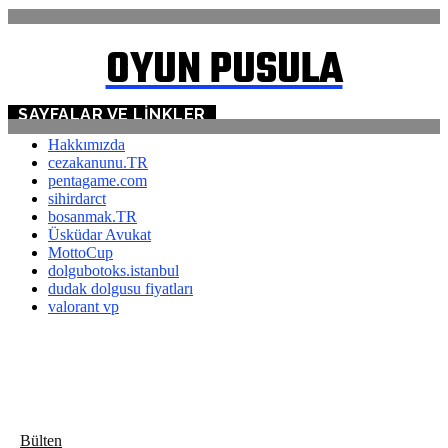
OYUN PUSULA
SAYFALAR VE LINKLER
Hakkımızda
cezakanunu.TR
pentagame.com
sihirdarct
bosanmak.TR
Üsküdar Avukat
MottoCup
dolgubotoks.istanbul
dudak dolgusu fiyatları
valorant vp
Bülten