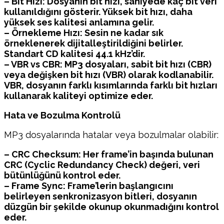
– Bit Hızı: Dosyanın bit hızı, saniyede kaç bit veri
kullanıldığını gösterir. Yüksek bit hızı, daha
yüksek ses kalitesi anlamına gelir.
– Örnekleme Hızı: Sesin ne kadar sık
örneklenerek dijitalleştirildiğini belirler.
Standart CD kalitesi 44.1 kHz’dir.
– VBR vs CBR: MP3 dosyaları, sabit bit hızı (CBR)
veya değişken bit hızı (VBR) olarak kodlanabilir.
VBR, dosyanın farklı kısımlarında farklı bit hızları
kullanarak kaliteyi optimize eder.
Hata ve Bozulma Kontrolü
MP3 dosyalarında hatalar veya bozulmalar olabilir:
– CRC Checksum: Her frame’in başında bulunan
CRC (Cyclic Redundancy Check) değeri, veri
bütünlüğünü kontrol eder.
– Frame Sync: Frame’lerin başlangıcını
belirleyen senkronizasyon bitleri, dosyanın
düzgün bir şekilde okunup okunmadığını kontrol
eder.