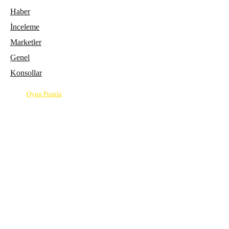
Haber
İnceleme
Marketler
Genel
Konsollar
© 2026
Oyun Pusula
| Oyun dünyasının pusulası.
info@oyunpusula.com