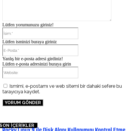
Lütfen yorumunuzu giriniz!
İsim:*
Lütfen isminizi buraya giriniz
E-
Posta:*
Yanlış bir e-posta adresi girdiniz!
Lütfen e-posta adresinizi buraya girin
Website:
Ismimi, e-postamı ve web sitemi bir dahaki sefere bu
tarayıcıya kaydet.
SON İÇERİKLER
Rocky Linux 9 ile Disk Alanı Kullanımını Kontrol Etme