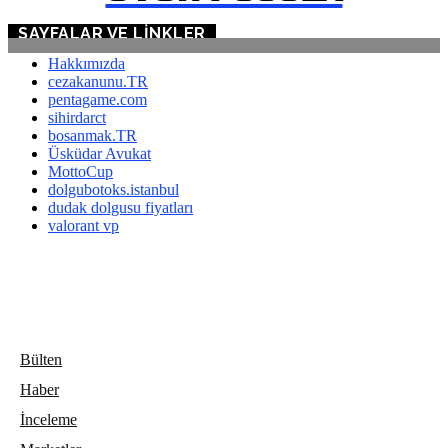
SAYFALAR VE LINKLER
Hakkımızda
cezakanunu.TR
pentagame.com
sihirdarct
bosanmak.TR
Üsküdar Avukat
MottoCup
dolgubotoks.istanbul
dudak dolgusu fiyatları
valorant vp
Bülten
Haber
İnceleme