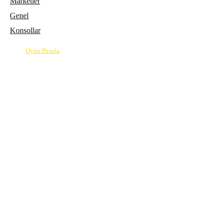
Marketler
Genel
Konsollar
© 2026
Oyun Pusula
| Oyun dünyasının pusulası.
info@oyunpusula.com