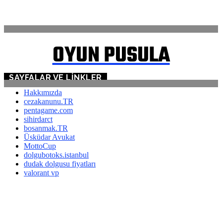
İLETİŞİM
OYUN PUSULA
SAYFALAR VE LINKLER
Hakkımızda
cezakanunu.TR
pentagame.com
sihirdarct
bosanmak.TR
Üsküdar Avukat
MottoCup
dolgubotoks.istanbul
dudak dolgusu fiyatları
valorant vp