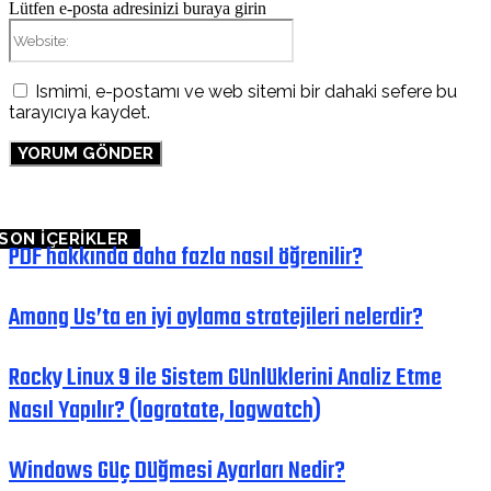
Lütfen e-posta adresinizi buraya girin
Website:
Ismimi, e-postamı ve web sitemi bir dahaki sefere bu
tarayıcıya kaydet.
SON İÇERİKLER
PDF hakkında daha fazla nasıl öğrenilir?
Among Us’ta en iyi oylama stratejileri nelerdir?
Rocky Linux 9 ile Sistem Günlüklerini Analiz Etme
Nasıl Yapılır? (logrotate, logwatch)
Windows Güç Düğmesi Ayarları Nedir?