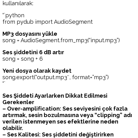
kullanılarak:
“`python
from pydub import AudioSegment
MP3 dosyasını yükle
song = AudioSegment.from_mp3(“input.mp3”)
Ses şiddetini 6 dB artır
song = song + 6
Yeni dosya olarak kaydet
song.export(“output.mp3″, format=”mp3”)
“`
Ses Şiddeti Ayarlarken Dikkat Edilmesi
Gerekenler
– Over-amplification: Ses seviyesini çok fazla
artırmak, sesin bozulmasına veya “clipping” adı
verilen istenmeyen ses efektlerine neden
olabilir.
– Ses Kalitesi: Ses şiddetini değiştirirken