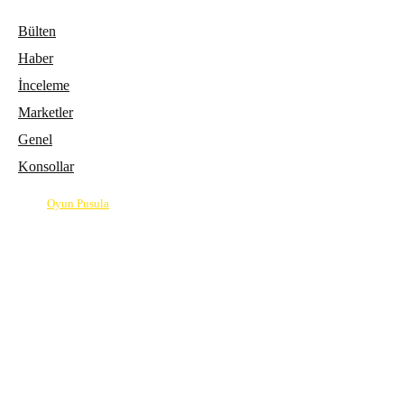
Bülten
Haber
İnceleme
Marketler
Genel
Konsollar
© 2026
Oyun Pusula
| Oyun dünyasının pusulası.
info@oyunpusula.com