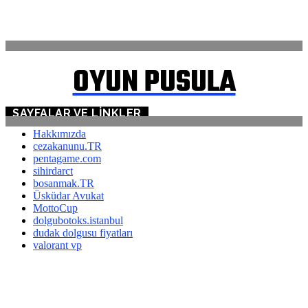
ANASAYFA
İLETİŞİM
OYUN PUSULA
SAYFALAR VE LINKLER
Hakkımızda
cezakanunu.TR
pentagame.com
sihirdarct
bosanmak.TR
Üsküdar Avukat
MottoCup
dolgubotoks.istanbul
dudak dolgusu fiyatları
valorant vp