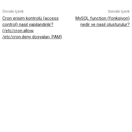
Önceki İçerik
Sonraki İçerik
Cron erişim kontrolü (access
MySQL function (fonksiyon)
control) nasıl yapılandırılır?
nedir ve nasıl oluşturulur?
(/etc/cron.allow,
/etc/cron.deny dosyaları, PAM)