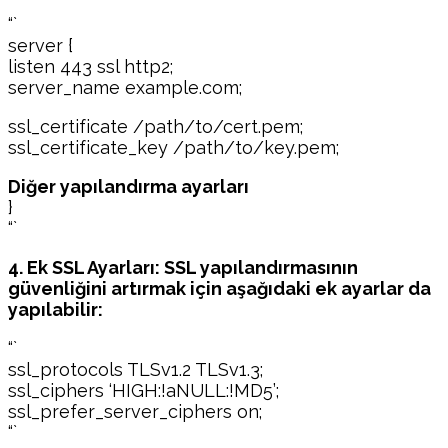
“`
server {
listen 443 ssl http2;
server_name example.com;
ssl_certificate /path/to/cert.pem;
ssl_certificate_key /path/to/key.pem;
Diğer yapılandırma ayarları
}
“`
4. Ek SSL Ayarları: SSL yapılandırmasının
güvenliğini artırmak için aşağıdaki ek ayarlar da
yapılabilir:
“`
ssl_protocols TLSv1.2 TLSv1.3;
ssl_ciphers ‘HIGH:!aNULL:!MD5’;
ssl_prefer_server_ciphers on;
“`