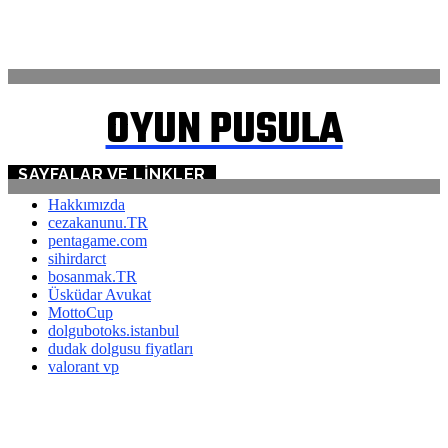
ANASAYFA
İLETİŞİM
OYUN PUSULA
SAYFALAR VE LINKLER
Hakkımızda
cezakanunu.TR
pentagame.com
sihirdarct
bosanmak.TR
Üsküdar Avukat
MottoCup
dolgubotoks.istanbul
dudak dolgusu fiyatları
valorant vp