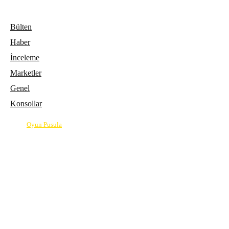
Bülten
Haber
İnceleme
Marketler
Genel
Konsollar
© 2026
Oyun Pusula
| Oyun dünyasının pusulası.
info@oyunpusula.com