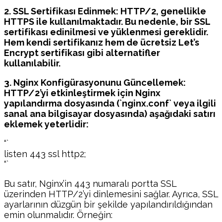
2. SSL Sertifikası Edinmek: HTTP/2, genellikle
HTTPS ile kullanılmaktadır. Bu nedenle, bir SSL
sertifikası edinilmesi ve yüklenmesi gereklidir.
Hem kendi sertifikanız hem de ücretsiz Let’s
Encrypt sertifikası gibi alternatifler
kullanılabilir.
3. Nginx Konfigürasyonunu Güncellemek:
HTTP/2’yi etkinleştirmek için Nginx
yapılandırma dosyasında (`nginx.conf` veya ilgili
sanal ana bilgisayar dosyasında) aşağıdaki satırı
eklemek yeterlidir:
“`
listen 443 ssl http2;
“`
Bu satır, Nginx’in 443 numaralı portta SSL
üzerinden HTTP/2’yi dinlemesini sağlar. Ayrıca, SSL
ayarlarının düzgün bir şekilde yapılandırıldığından
emin olunmalıdır. Örneğin: