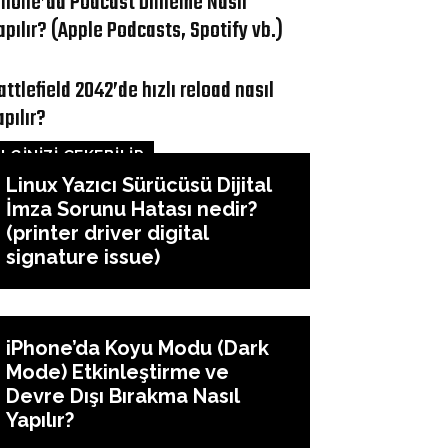
Phone’da Podcast Dinleme Nasıl
apılır? (Apple Podcasts, Spotify vb.)
attlefield 2042’de hızlı reload nasıl
apılır?
İLGİNİZİ ÇEKEBİLİR
Linux Yazıcı Sürücüsü Dijital
İmza Sorunu Hatası nedir?
(printer driver digital
signature issue)
iPhone’da Koyu Modu (Dark
Mode) Etkinleştirme ve
Devre Dışı Bırakma Nasıl
Yapılır?