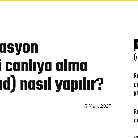
YFA
GIZLILIK POLITIKASI
FERAGATNAME
HAKKIMIZDA
İ
rasyon
i
(
i canlıya alma
R
d) nasıl yapılır?
p
y
5 Mart 2025
R
go