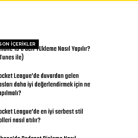
LETIŞIM
SON İÇERİKLER
Phone 13’ü Geri Yükleme Nasıl Yapılır?
iTunes ile)
ocket League’de duvardan gelen
asları daha iyi değerlendirmek için ne
apılmalı?
ocket League’de en iyi serbest stil
lleri nasıl atılır?