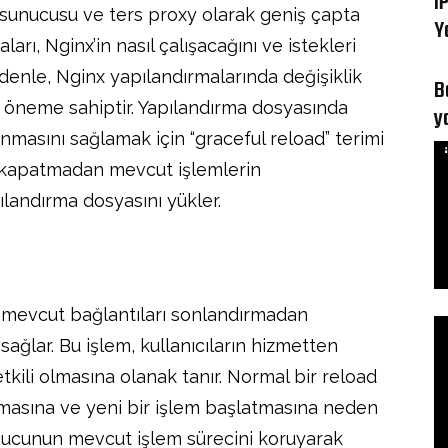
i
sunucusu ve ters proxy olarak geniş çapta
Y
arı, Nginx’in nasıl çalışacağını ve istekleri
edenle, Nginx yapılandırmalarında değişiklik
B
k öneme sahiptir. Yapılandırma dosyasında
y
nmasını sağlamak için “graceful reload” terimi
u kapatmadan mevcut işlemlerin
andırma dosyasını yükler.
 mevcut bağlantıları sonlandırmadan
ağlar. Bu işlem, kullanıcıların hizmetten
kili olmasına olanak tanır. Normal bir reload
tmasına ve yeni bir işlem başlatmasına neden
sunucunun mevcut işlem sürecini koruyarak