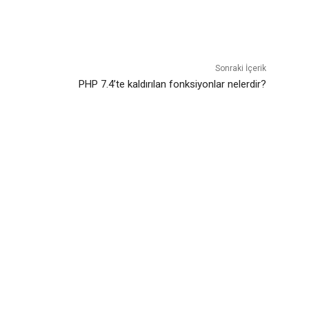
Twitter
Pinterest
WhatsApp
Sonraki İçerik
PHP 7.4’te kaldırılan fonksiyonlar nelerdir?