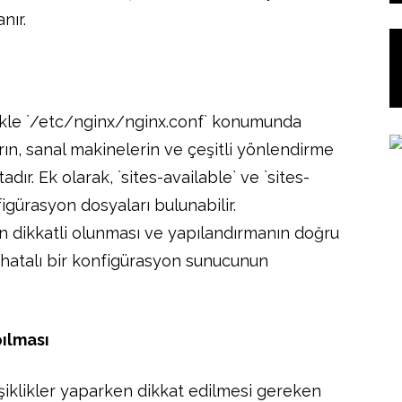
nır.
ikle `/etc/nginx/nginx.conf` konumunda
ın, sanal makinelerin ve çeşitli yönlendirme
ır. Ek olarak, `sites-available` ve `sites-
igürasyon dosyaları bulunabilir.
 dikkatli olunması ve yapılandırmanın doğru
 hatalı bir konfigürasyon sunucunun
pılması
iklikler yaparken dikkat edilmesi gereken