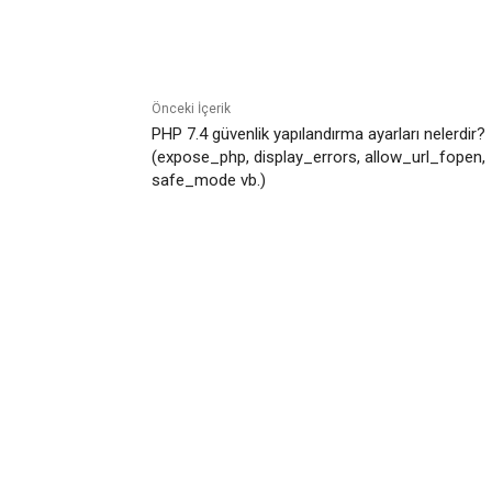
Facebook
Paylaş
Önceki İçerik
PHP 7.4 güvenlik yapılandırma ayarları nelerdir?
(expose_php, display_errors, allow_url_fopen,
safe_mode vb.)