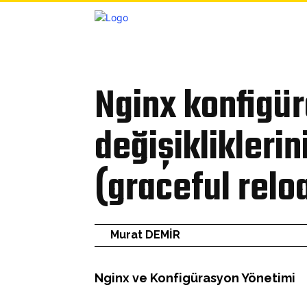
ANASA
Bülten
Nginx konfigü
değişikliklerin
(graceful reloa
Murat DEMİR
Nginx ve Konfigürasyon Yönetimi