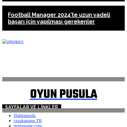
Football Manager 2024’te uzun vadeli
başarı için yapılması gerekenler
ANASAYFA
İLETİŞİM
OYUN PUSULA
SAYFALAR VE LINKLER
Hakkımızda
cezakanunu.TR
pentagame.com