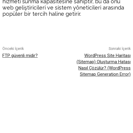
hizmeti sunma kapasitesine sahiptir, bu da onu
web geliştiricileri ve sistem yöneticileri arasında
popüler bir tercih haline getirir.
Facebook
Twitter
Pinterest
WhatsA
Önceki İçerik
Sonraki İçerik
FTP güvenli midir?
WordPress Site Haritası
(Sitemap) Oluşturma Hatası
Nasıl Çözülür? (WordPress
Sitemap Generation Error)