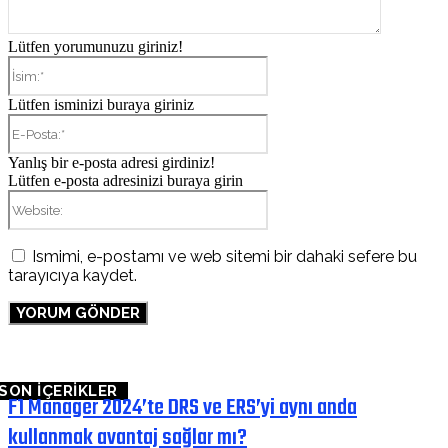
Lütfen yorumunuzu giriniz!
İsim:*
Lütfen isminizi buraya giriniz
E-
Posta:*
Yanlış bir e-posta adresi girdiniz!
Lütfen e-posta adresinizi buraya girin
Website:
Ismimi, e-postamı ve web sitemi bir dahaki sefere bu
tarayıcıya kaydet.
SON İÇERİKLER
F1 Manager 2024’te DRS ve ERS’yi aynı anda
kullanmak avantaj sağlar mı?