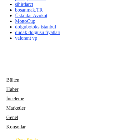
sihirdarct
bosanmak.TR
Üsküdar Avukat
MottoCup
dolgubotoks.istanbul
dudak dolgusu fiyatları
valorant vp
Bülten
Haber
İnceleme
Marketler
Genel
Konsollar
© 2026
Oyun Pusula
| Oyun dünyasının pusulası.