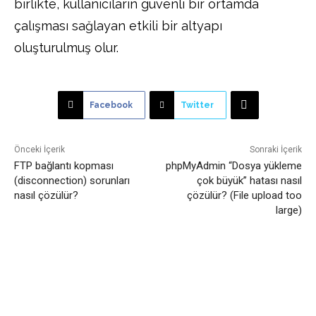
birlikte, kullanıcıların güvenli bir ortamda
çalışması sağlayan etkili bir altyapı
oluşturulmuş olur.
Facebook
Twitter
Önceki İçerik
Sonraki İçerik
FTP bağlantı kopması
phpMyAdmin “Dosya yükleme
(disconnection) sorunları
çok büyük” hatası nasıl
nasıl çözülür?
çözülür? (File upload too
large)