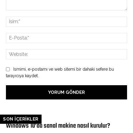
Yorum:
İsi
E-
Pos
Web
Ismimi, e-postamı ve web sitemi bir dahaki sefere bu
tarayıcıya kaydet.
SON İÇERİKLER
Windows 10’da sanal makine nasıl kurulur?