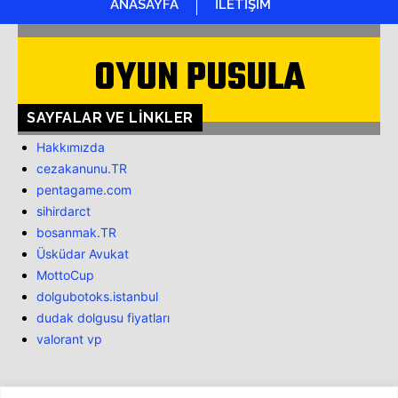
ANASAYFA
İLETİŞİM
OYUN PUSULA
SAYFALAR VE LINKLER
Hakkımızda
cezakanunu.TR
pentagame.com
sihirdarct
bosanmak.TR
Üsküdar Avukat
MottoCup
dolgubotoks.istanbul
dudak dolgusu fiyatları
valorant vp