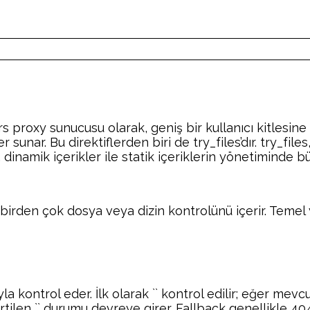
 proxy sunucusu olarak, geniş bir kullanıcı kitlesine
r sunar. Bu direktiflerden biri de try_files’dır. try_fil
dinamik içerikler ile statik içeriklerin yönetiminde bü
ve birden çok dosya veya dizin kontrolünü içerir. Temel 
la kontrol eder. İlk olarak `
` kontrol edilir; eğer mev
tilen `
` durumu devreye girer. Fallback genellikle 40