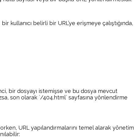
ir kullanıcı belirli bir URL’ye erişmeye çalıştığında,
temci, bir dosyayı istemişse ve bu dosya mevcut
zsa, son olarak `/404.html` sayfasına yönlendirme
anıyorken, URL yapılandırmalarını temel alarak yönetim
labilir: