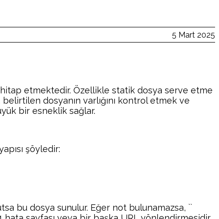
5 Mart 2025
 hitap etmektedir. Özellikle statik dosya serve etme
es, belirtilen dosyanın varlığını kontrol etmek ve
yük bir esneklik sağlar.
yapısı şöyledir:
cutsa bu dosya sunulur. Eğer not bulunamazsa, `
`
4 hata sayfası veya bir başka URL yönlendirmesidir.