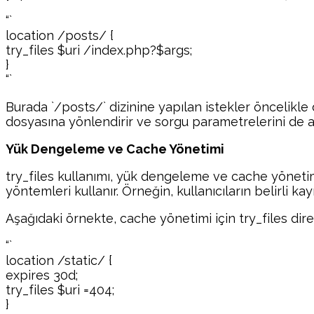
“`
location /posts/ {
try_files $uri /index.php?$args;
}
“`
Burada `/posts/` dizinine yapılan istekler öncelikle
dosyasına yönlendirir ve sorgu parametrelerini de ak
Yük Dengeleme ve Cache Yönetimi
try_files kullanımı, yük dengeleme ve cache yönetimi
yöntemleri kullanır. Örneğin, kullanıcıların belirli 
Aşağıdaki örnekte, cache yönetimi için try_files direk
“`
location /static/ {
expires 30d;
try_files $uri =404;
}