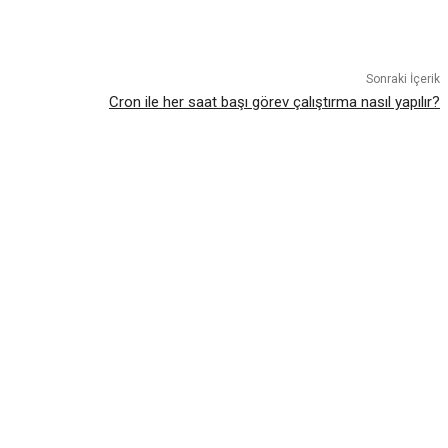
atsApp
Sonraki İçerik
Cron ile her saat başı görev çalıştırma nasıl yapılır?