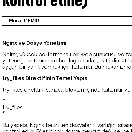
kontrol etme)
Murat DEMİR
Nginx ve Dosya Yönetimi
Nginx, yüksek performanslı bir web sunucusu ve ters
yeteneği ile tanınır ve bu doğrultuda çeşitli direktifle
uygun bir yanıt vermek için kullanılır. Bu mekanizma, 
try_files Direktifinin Temel Yapısı
try_files direktifi, sunucu blokları içinde kullanılır 
“`
try_files
…
;
“`
Bu yapıda, Nginx belirtilen dosyaların varlığını sırasıy
kontrol edilir. Eğer hiçbir dosya mevcut değilse, belir