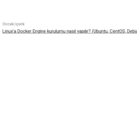
Paylaş
Önceki İçerik
Linux’a Docker Engine kurulumu nasıl yapılır? (Ubuntu, CentOS, Debi