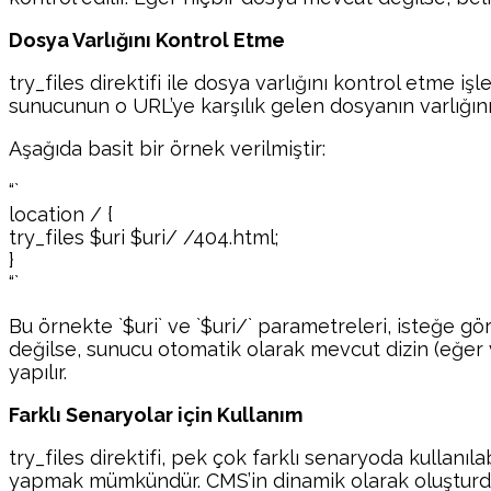
Dosya Varlığını Kontrol Etme
try_files direktifi ile dosya varlığını kontrol etme i
sunucunun o URL’ye karşılık gelen dosyanın varlığını
Aşağıda basit bir örnek verilmiştir:
“`
location / {
try_files $uri $uri/ /404.html;
}
“`
Bu örnekte `$uri` ve `$uri/` parametreleri, isteğe g
değilse, sunucu otomatik olarak mevcut dizin (eğer 
yapılır.
Farklı Senaryolar için Kullanım
try_files direktifi, pek çok farklı senaryoda kullanı
yapmak mümkündür. CMS’in dinamik olarak oluşturduğu 