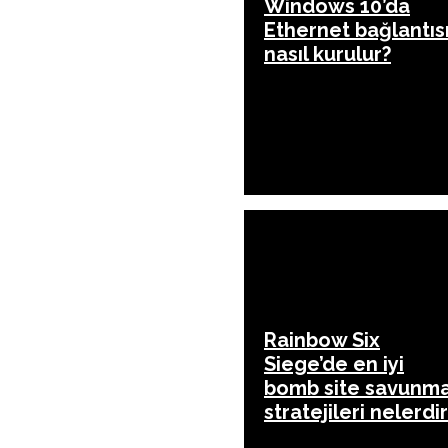
Windows 10’da
Ethernet bağlantıs
nasıl kurulur?
Rainbow Six
Siege’de en iyi
bomb site savunm
stratejileri nelerdi