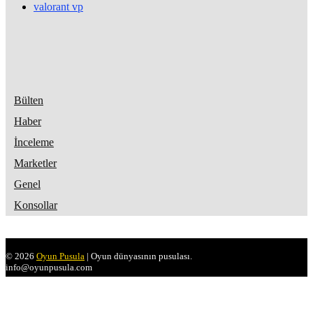
valorant vp
Bülten
Haber
İnceleme
Marketler
Genel
Konsollar
© 2026
Oyun Pusula
| Oyun dünyasının pusulası.
info@oyunpusula.com