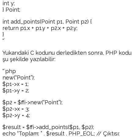
int y;
} Point;
int add_points(Point p1, Point p2) {
return p1.x + p1.y + p2.x + p2.y;
}
“`
Yukarıdaki C kodunu derledikten sonra, PHP kodu
şu şekilde yazılabilir:
“`php
new(“Point”);
$p1->x = 1;
$p1->y = 2;
$p2 = $ffi->new(“Point”);
$p2->x = 3;
$p2->y = 4;
$result = $ffi->add_points($p1, $p2);
echo “Toplam: ” . $result . PHP_EOL; // Çıktısı: