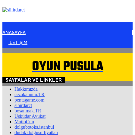
ANASAYFA
İLETİŞİM
OYUN PUSULA
SAYFALAR VE LINKLER
Hakkımızda
cezakanunu.TR
pentagame.com
sihirdarct
bosanmak.TR
Üsküdar Avukat
MottoCup
dolgubotoks.istanbul
dudak dolgusu fiyatları