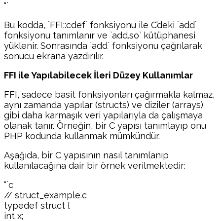
“`
Bu kodda, `FFI::cdef` fonksiyonu ile C’deki `add`
fonksiyonu tanımlanır ve `add.so` kütüphanesi
yüklenir. Sonrasında `add` fonksiyonu çağrılarak
sonucu ekrana yazdırılır.
FFI ile Yapılabilecek İleri Düzey Kullanımlar
FFI, sadece basit fonksiyonları çağırmakla kalmaz,
aynı zamanda yapılar (structs) ve diziler (arrays)
gibi daha karmaşık veri yapılarıyla da çalışmaya
olanak tanır. Örneğin, bir C yapısı tanımlayıp onu
PHP kodunda kullanmak mümkündür.
Aşağıda, bir C yapısının nasıl tanımlanıp
kullanılacağına dair bir örnek verilmektedir:
“`c
// struct_example.c
typedef struct {
int x;