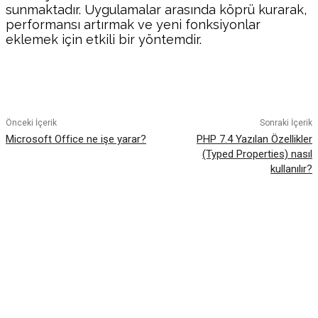
sunmaktadır. Uygulamalar arasında köprü kurarak,
performansı artırmak ve yeni fonksiyonlar
eklemek için etkili bir yöntemdir.
Facebook
Twitter
Pinterest
WhatsA
Önceki İçerik
Sonraki İçerik
Microsoft Office ne işe yarar?
PHP 7.4 Yazılan Özellikler
(Typed Properties) nasıl
kullanılır?