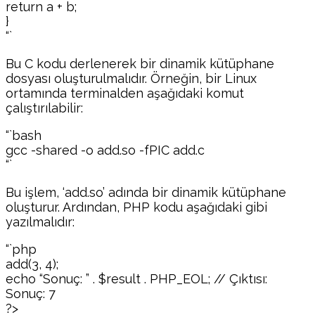
return a + b;
}
“`
Bu C kodu derlenerek bir dinamik kütüphane
dosyası oluşturulmalıdır. Örneğin, bir Linux
ortamında terminalden aşağıdaki komut
çalıştırılabilir:
“`bash
gcc -shared -o add.so -fPIC add.c
“`
Bu işlem, ‘add.so’ adında bir dinamik kütüphane
oluşturur. Ardından, PHP kodu aşağıdaki gibi
yazılmalıdır:
“`php
add(3, 4);
echo “Sonuç: ” . $result . PHP_EOL; // Çıktısı:
Sonuç: 7
?>