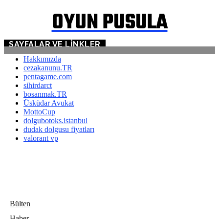
OYUN PUSULA
SAYFALAR VE LINKLER
Hakkımızda
cezakanunu.TR
pentagame.com
sihirdarct
bosanmak.TR
Üsküdar Avukat
MottoCup
dolgubotoks.istanbul
dudak dolgusu fiyatları
valorant vp
Bülten
Haber