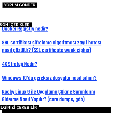
SON İÇERİKLER
Docker Registry nedir?
SSL sertifikası şifreleme algoritması zayıf hatası
nasıl çözülür? (SSL certificate weak cipher)
4X Strateji Nedir?
Windows 10’da gereksiz dosyalar nasıl silinir?
Rocky Linux 9 ile Uygulama Çökme Sorunlarını
Giderme Nasıl Yapılır? (core dumps, gdb)
İLGİNİZİ ÇEKEBİLİR