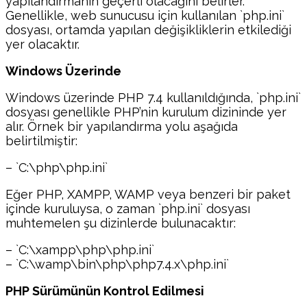
yapılandırmanın geçerli olacağını belirler.
Genellikle, web sunucusu için kullanılan `php.ini`
dosyası, ortamda yapılan değişikliklerin etkilediği
yer olacaktır.
Windows Üzerinde
Windows üzerinde PHP 7.4 kullanıldığında, `php.ini`
dosyası genellikle PHP’nin kurulum dizininde yer
alır. Örnek bir yapılandırma yolu aşağıda
belirtilmiştir:
– `C:\php\php.ini`
Eğer PHP, XAMPP, WAMP veya benzeri bir paket
içinde kuruluysa, o zaman `php.ini` dosyası
muhtemelen şu dizinlerde bulunacaktır:
– `C:\xampp\php\php.ini`
– `C:\wamp\bin\php\php7.4.x\php.ini`
PHP Sürümünün Kontrol Edilmesi