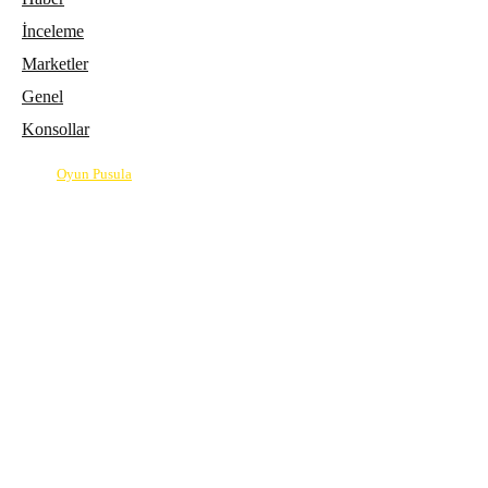
İnceleme
Marketler
Genel
Konsollar
© 2026
Oyun Pusula
| Oyun dünyasının pusulası.
info@oyunpusula.com