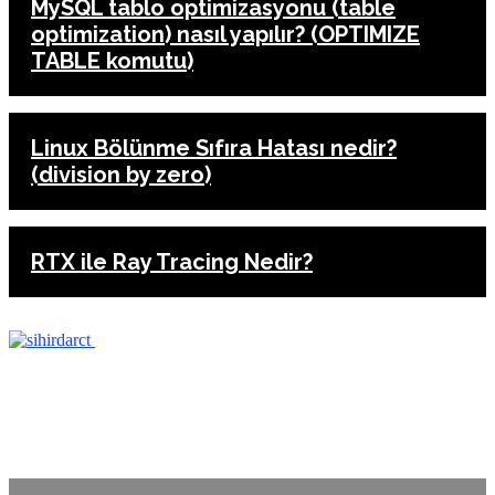
MySQL tablo optimizasyonu (table
optimization) nasıl yapılır? (OPTIMIZE
TABLE komutu)
Linux Bölünme Sıfıra Hatası nedir?
(division by zero)
RTX ile Ray Tracing Nedir?
ANASAYFA
İLETİŞİM