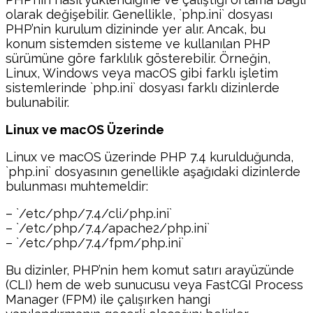
olarak değişebilir. Genellikle, `php.ini` dosyası
PHP’nin kurulum dizininde yer alır. Ancak, bu
konum sistemden sisteme ve kullanılan PHP
sürümüne göre farklılık gösterebilir. Örneğin,
Linux, Windows veya macOS gibi farklı işletim
sistemlerinde `php.ini` dosyası farklı dizinlerde
bulunabilir.
Linux ve macOS Üzerinde
Linux ve macOS üzerinde PHP 7.4 kurulduğunda,
`php.ini` dosyasının genellikle aşağıdaki dizinlerde
bulunması muhtemeldir:
– `/etc/php/7.4/cli/php.ini`
– `/etc/php/7.4/apache2/php.ini`
– `/etc/php/7.4/fpm/php.ini`
Bu dizinler, PHP’nin hem komut satırı arayüzünde
(CLI) hem de web sunucusu veya FastCGI Process
Manager (FPM) ile çalışırken hangi