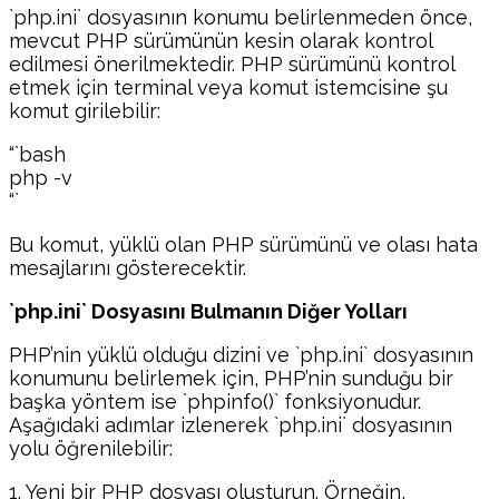
`php.ini` dosyasının konumu belirlenmeden önce,
mevcut PHP sürümünün kesin olarak kontrol
edilmesi önerilmektedir. PHP sürümünü kontrol
etmek için terminal veya komut istemcisine şu
komut girilebilir:
“`bash
php -v
“`
Bu komut, yüklü olan PHP sürümünü ve olası hata
mesajlarını gösterecektir.
`php.ini` Dosyasını Bulmanın Diğer Yolları
PHP’nin yüklü olduğu dizini ve `php.ini` dosyasının
konumunu belirlemek için, PHP’nin sunduğu bir
başka yöntem ise `phpinfo()` fonksiyonudur.
Aşağıdaki adımlar izlenerek `php.ini` dosyasının
yolu öğrenilebilir:
1. Yeni bir PHP dosyası oluşturun. Örneğin,