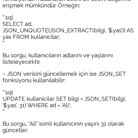
erişmek mümkündür. Örneğin:
“`sql
SELECT ad,
JSON_UNQUOTE(JSON_EXTRACT(bilgi, ‘$.yas’)) AS
yas FROM kullanicilar;
“`
Bu sorgu, kullanıcıların adlarını ve yaşlarını
listeleyecektir.
– JSON verisini güncellemek için ise JSON_SET
fonksiyonu kullanılabilir:
“`sql
UPDATE kullanicilar SET bilgi = JSON_SET(bilgi,
‘$.yas’, 31) WHERE ad = ‘Ali’;
“`
Bu sorgu, “Ali” isimli kullanıcının yaşını 31 olarak
günceller.