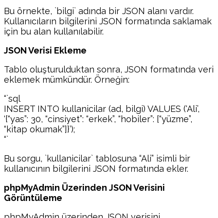
Bu örnekte, `bilgi` adında bir JSON alanı vardır.
Kullanıcıların bilgilerini JSON formatında saklamak
için bu alan kullanılabilir.
JSON Verisi Ekleme
Tablo oluşturulduktan sonra, JSON formatında veri
eklemek mümkündür. Örneğin:
“`sql
INSERT INTO kullanicilar (ad, bilgi) VALUES (‘Ali’,
‘{“yas”: 30, “cinsiyet”: “erkek”, “hobiler”: [“yüzme”,
“kitap okumak”]}’);
“`
Bu sorgu, `kullanicilar` tablosuna “Ali” isimli bir
kullanıcının bilgilerini JSON formatında ekler.
phpMyAdmin Üzerinden JSON Verisini
Görüntüleme
phpMyAdmin üzerinden JSON verisini