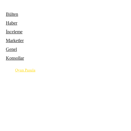
Bülten
Haber
İnceleme
Marketler
Genel
Konsollar
© 2026
Oyun Pusula
| Oyun dünyasının pusulası.
info@oyunpusula.com