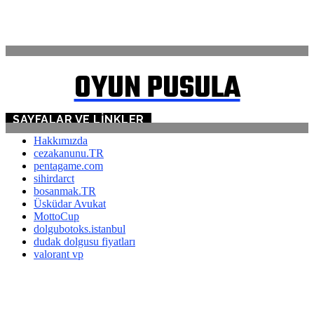
ANASAYFA
İLETİŞİM
OYUN PUSULA
SAYFALAR VE LINKLER
Hakkımızda
cezakanunu.TR
pentagame.com
sihirdarct
bosanmak.TR
Üsküdar Avukat
MottoCup
dolgubotoks.istanbul
dudak dolgusu fiyatları
valorant vp