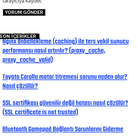
tarayıcıya kaydet.
SON İÇERİKLER
Nginx önbellekleme (caching) ile ters vekil sunucu
performansı nasıl artırılır? (proxy_cache,
proxy_cache_valid)
Toyota Corolla motor titremesi sorunu neden olur?
Nasıl çözülür?
SSL sertifikası güvenilir değil hatası nasıl çözülür?
(SSL certificate is not trusted)
Bluetooth Gamepad Bağlantı Sorunlarını Giderme