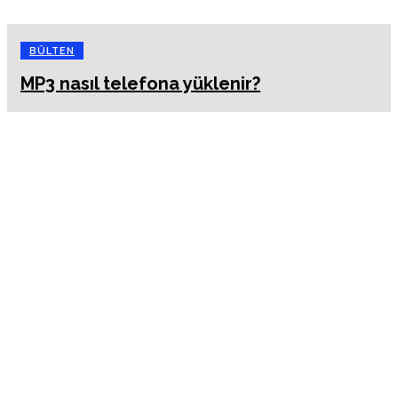
BÜLTEN
MP3 nasıl telefona yüklenir?