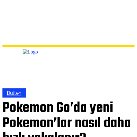
Bülten
Pokemon Go’da yeni
Pokemon’lar nasıl daha