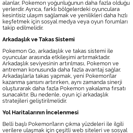
alanlar, Pokemon yoğunluğunun daha fazla olduğu
yerlerdir. Ayrıca, farklı bölgelerdeki oyunculara
kesintisiz ulaşım sağlamak ve yenilikleri daha hızlı
keşfetmek için sosyal medya veya oyun forumları
takip edilmelidir.
Arkadaşlık ve Takas Sistemi
Pokemon Go, arkadaşlık ve takas sistemi ile
oyuncular arasında etkileşimi artırmaktadır.
Arkadaşlık seviyesinin artırılması, Pokemon ve
antreman konusunda daha fazla avantaj sağlar.
Arkadaşlarla takas yapmak, yeni Pokemon’lar
kazanma şansını artırırken, aynı zamanda sinerji
oluşturarak daha fazla Pokemon yakalama fırsatı
sunacaktır. Bu nedenle, oyun içi arkadaşlık
stratejileri geliştirilmelidir.
Yol Haritalarının İncelenmesi
Belli başlı Pokemon’ların çıkma yüzdeleri ile ilgili
verilere ulaşmak için çeşitli web siteleri ve sosyal